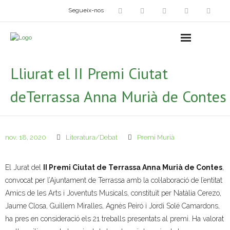
Segueix-nos
Arts plàstiques
- Grup d’Artistes Plàstics i Visuals
Lliurat el II Premi Ciutat
- Exposicions
deTerrassa Anna Murià de Contes
- Fira del Dibuix
- Taller dels Amics Menuts
nov. 18, 2020
Literatura/Debat
Premi Murià
- Espai Niu – Residències artístiques
El Jurat del
II Premi Ciutat de Terrassa Anna Murià de Contes
,
Grup Fotogràfic
convocat per l’Ajuntament de Terrassa amb la col·laboració de l’entitat
Amics de les Arts i Joventuts Musicals, constituït per Natàlia Cerezo,
Cine-Club
Jaume Closa, Guillem Miralles, Agnès Peiró i Jordi Solé Camardons,
ha pres en consideració els 21 treballs presentats al premi. Ha valorat
Grup de Teatre