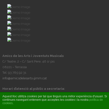
Amics de les Arts i Joventuts Musicals
C/ Teatre, 2 – C/ Sant Pere, 46 1r pis
08221 – Terrassa
Tel: 93 785 92 31
info@amicsdelesarts-jjmm.cat
Horari d’atenció al públic a secretaria:
Tardes, de dilluns a divendres, de 17h a 20h
Aquest lloc utilitza
cookies
per tal que tinguis una millor experiència d'usuari. Si
continues navegant entenem que acceptes les
cookies
i la nostra
política de
cookies
.
© Amics de les Arts i Joventuts Musicals 2017 - Fet per
BIOBIZ S&C