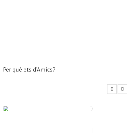
- Mirall de Glaç
- Grup d’Opinió
- Escola de Literatura de Terrassa
- Laboratori Creatiu
Per què ets d’Amics?