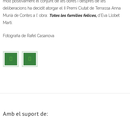
molt positivament el conjunt de les obres i després de les
deliberacions ha decidit atorgar
el II Premi Ciutat de Terrassa Anna
- Muntatges presentats
Murià de Contes a l’ obra:
Totes les famílies felices
,
d’Eva Llobet
Jazz Terrassa
Martí.
- Nova Jazz Cava
Fotografia de Rafel Casanova
- Festival Jazz Terrassa
Música clàssica i coral
- Cor Montserrat
- Coral Ohana
- Concerts
Amb el suport de:
- Concurs Montserrat Alavedra
Literatura i debat