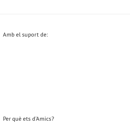
- Mirall de Glaç
- Grup d’Opinió
Amb el suport de:
- Escola de Literatura de Terrassa
- Laboratori Creatiu
Per què ets d’Amics?