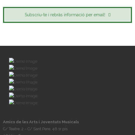
Subscriu-te i rebràs informació per email!
Amics de les Arts i Joventuts Musicals
C/ Teatre, 2 – C/ Sant Pere, 46 1r pis