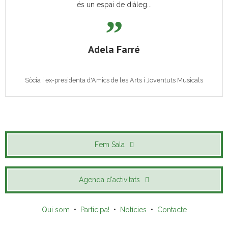
és un espai de diàleg...
Adela Farré
Sòcia i ex-presidenta d'Amics de les Arts i Joventuts Musicals
Fem Sala
Agenda d'activitats
Qui som
•
Participa!
•
Notícies
•
Contacte