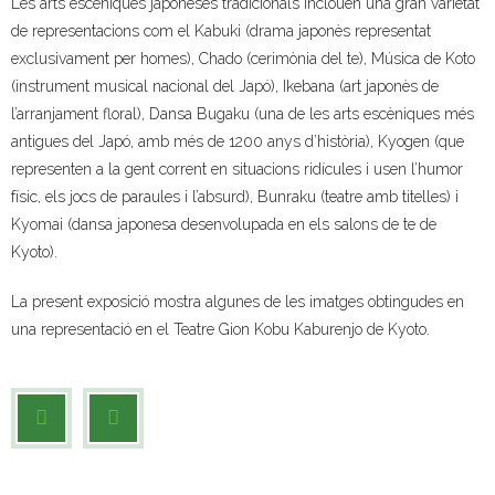
Les arts escèniques japoneses tradicionals inclouen una gran varietat
de representacions com el Kabuki (drama japonès representat
- Muntatges presentats
exclusivament per homes), Chado (cerimònia del te), Música de Koto
Jazz Terrassa
(instrument musical nacional del Japó), Ikebana (art japonès de
l’arranjament floral), Dansa Bugaku (una de les arts escèniques més
- Nova Jazz Cava
antigues del Japó, amb més de 1200 anys d’història), Kyogen (que
representen a la gent corrent en situacions ridícules i usen l’humor
- Festival Jazz Terrassa
físic, els jocs de paraules i l’absurd), Bunraku (teatre amb titelles) i
Kyomai (dansa japonesa desenvolupada en els salons de te de
Música clàssica i coral
Kyoto).
- Cor Montserrat
La present exposició mostra algunes de les imatges obtingudes en
una representació en el Teatre Gion Kobu Kaburenjo de Kyoto.
- Coral Ohana
- Concerts
- Concurs Montserrat Alavedra
Literatura i debat