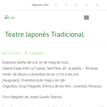
Segueix-nos
Arts plàstiques
- Grup d’Artistes Plàstics i Visuals
Teatre Japonès Tradicional
- Exposicions
- Fira del Dibuix
abr. 23, 2025
Fotografia
- Taller dels Amics Menuts
Exposició oberta del 9 al 30 de maig de 2025
Galeria Espai d’Art La Cúpula, Sant Pere, 46, 1a planta – Terrassa.
- Espai Niu – Residències artístiques
Horari: de dilluns a divendres de les 17:00 a les 20h.
Inauguració: Divendres 9 de maig a les 19h.
Grup Fotogràfic
Organitza: Grup Fotogràfic d’Amics de les Arts i Joventuts Musicals.
Cine-Club
Fons fotogràfic de Josep Guindo Solevila
Grup de Teatre