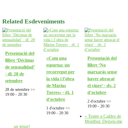
Related Esdeveniments
Presentació del
«Com una
Presentació del
llibre ‘Décimas
espurna: un
llibre ‘No
de sensualidad’
recorregut per
marxaràs sense
· dl. 28 de
la vida i l’obra
haver abraçat
setembre
de Màrius
el viure’ · dv. 2
28 de setembre >>
Torres» · dj. 1
d’octubre
19:00
-
20:30
d’octubre
2 d'octubre >>
19:00
-
20:30
1 d'octubre >>
19:00
-
20:30
«
Teatre a Caldes de
Montbui: Deixeu-me
un tenor!