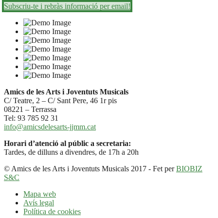
Subscriu-te i rebràs informació per email!
Amics de les Arts i Joventuts Musicals
C/ Teatre, 2 – C/ Sant Pere, 46 1r pis
08221 – Terrassa
Tel: 93 785 92 31
info@amicsdelesarts-jjmm.cat
Horari d’atenció al públic a secretaria:
Tardes, de dilluns a divendres, de 17h a 20h
© Amics de les Arts i Joventuts Musicals 2017 - Fet per
BIOBIZ
S&C
Mapa web
Avís legal
Política de cookies