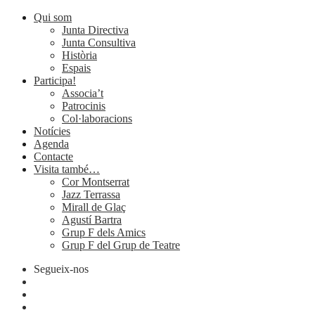
Qui som
Junta Directiva
Junta Consultiva
Història
Espais
Participa!
Associa’t
Patrocinis
Col·laboracions
Notícies
Agenda
Contacte
Visita també…
Cor Montserrat
Jazz Terrassa
Mirall de Glaç
Agustí Bartra
Grup F dels Amics
Grup F del Grup de Teatre
Segueix-nos