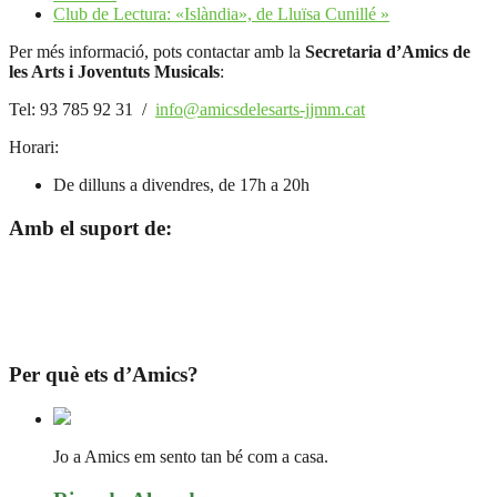
Club de Lectura: «Islàndia», de Lluïsa Cunillé
»
Per més informació, pots contactar amb la
Secretaria d’Amics de
les Arts i Joventuts Musicals
:
Tel: 93 785 92 31 /
info@amicsdelesarts-jjmm.cat
Horari:
De dilluns a divendres, de 17h a 20h
Amb el suport de:
Per què ets d’Amics?
Jo a Amics em sento tan bé com a casa.