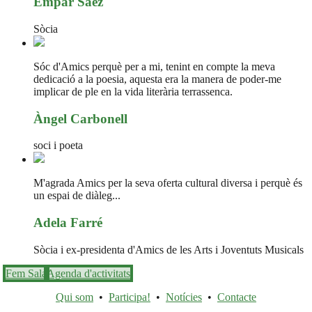
Empar Sáez
Sòcia
Sóc d'Amics perquè per a mi, tenint en compte la meva
dedicació a la poesia, aquesta era la manera de poder-me
implicar de ple en la vida literària terrassenca.
Àngel Carbonell
soci i poeta
M'agrada Amics per la seva oferta cultural diversa i perquè és
un espai de diàleg...
Adela Farré
Sòcia i ex-presidenta d'Amics de les Arts i Joventuts Musicals
Fem Sala
Agenda d'activitats
Qui som
•
Participa!
•
Notícies
•
Contacte