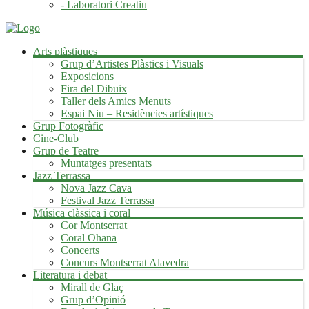
- Laboratori Creatiu
Arts plàstiques
Grup d’Artistes Plàstics i Visuals
Exposicions
Fira del Dibuix
Taller dels Amics Menuts
Espai Niu – Residències artístiques
Grup Fotogràfic
Cine-Club
Grup de Teatre
Muntatges presentats
Jazz Terrassa
Nova Jazz Cava
Festival Jazz Terrassa
Música clàssica i coral
Cor Montserrat
Coral Ohana
Concerts
Concurs Montserrat Alavedra
Literatura i debat
Mirall de Glaç
Grup d’Opinió