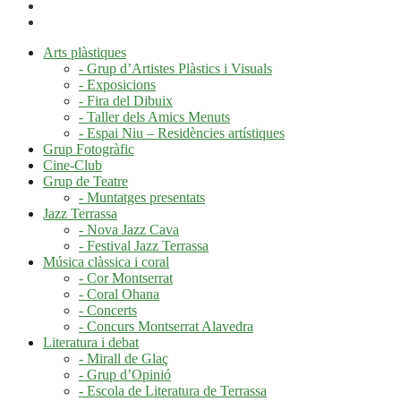
Arts plàstiques
- Grup d’Artistes Plàstics i Visuals
- Exposicions
- Fira del Dibuix
- Taller dels Amics Menuts
- Espai Niu – Residències artístiques
Grup Fotogràfic
Cine-Club
Grup de Teatre
- Muntatges presentats
Jazz Terrassa
- Nova Jazz Cava
- Festival Jazz Terrassa
Música clàssica i coral
- Cor Montserrat
- Coral Ohana
- Concerts
- Concurs Montserrat Alavedra
Literatura i debat
- Mirall de Glaç
- Grup d’Opinió
- Escola de Literatura de Terrassa