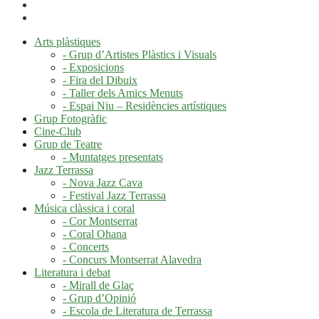
Arts plàstiques
- Grup d’Artistes Plàstics i Visuals
- Exposicions
- Fira del Dibuix
- Taller dels Amics Menuts
- Espai Niu – Residències artístiques
Grup Fotogràfic
Cine-Club
Grup de Teatre
- Muntatges presentats
Jazz Terrassa
- Nova Jazz Cava
- Festival Jazz Terrassa
Música clàssica i coral
- Cor Montserrat
- Coral Ohana
- Concerts
- Concurs Montserrat Alavedra
Literatura i debat
- Mirall de Glaç
- Grup d’Opinió
- Escola de Literatura de Terrassa