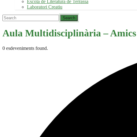
Escola de Literatura de Terrassa
Laboratori Creatiu
Aula Multidisciplinària – Amics 
0 esdeveniments found.