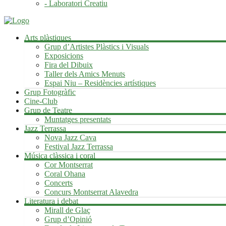
- Laboratori Creatiu
Arts plàstiques
Grup d’Artistes Plàstics i Visuals
Exposicions
Fira del Dibuix
Taller dels Amics Menuts
Espai Niu – Residències artístiques
Grup Fotogràfic
Cine-Club
Grup de Teatre
Muntatges presentats
Jazz Terrassa
Nova Jazz Cava
Festival Jazz Terrassa
Música clàssica i coral
Cor Montserrat
Coral Ohana
Concerts
Concurs Montserrat Alavedra
Literatura i debat
Mirall de Glaç
Grup d’Opinió