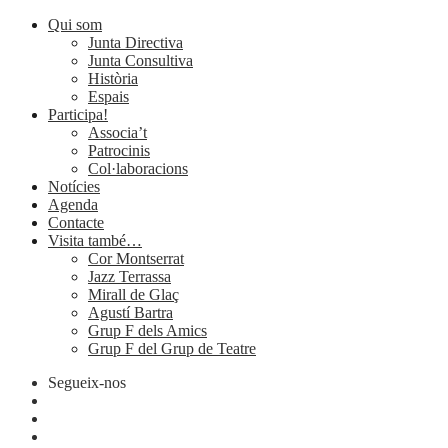
Qui som
Junta Directiva
Junta Consultiva
Història
Espais
Participa!
Associa’t
Patrocinis
Col·laboracions
Notícies
Agenda
Contacte
Visita també…
Cor Montserrat
Jazz Terrassa
Mirall de Glaç
Agustí Bartra
Grup F dels Amics
Grup F del Grup de Teatre
Segueix-nos