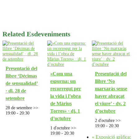
Related Esdeveniments
Presentació del
«Com una
Presentació del
llibre ‘Décimas
espurna: un
llibre ‘No
de sensualidad’
recorregut per
marxaràs sense
· dl. 28 de
la vida i l’obra
haver abraçat
setembre
de Màrius
el viure’ · dv. 2
28 de setembre >>
Torres» · dj. 1
d’octubre
19:00
-
20:30
d’octubre
2 d'octubre >>
19:00
-
20:30
1 d'octubre >>
19:00
-
20:30
«
Exposició gràfica: