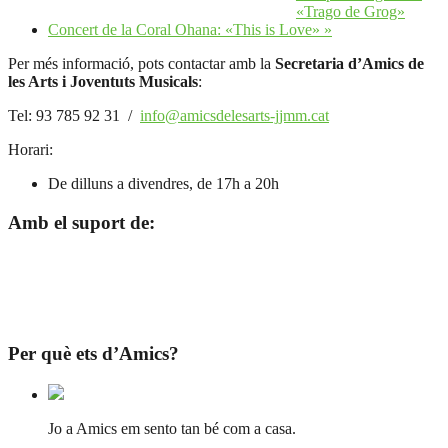
«Trago de Grog»
Concert de la Coral Ohana: «This is Love»
»
Per més informació, pots contactar amb la
Secretaria d’Amics de
les Arts i Joventuts Musicals
:
Tel: 93 785 92 31 /
info@amicsdelesarts-jjmm.cat
Horari:
De dilluns a divendres, de 17h a 20h
Amb el suport de:
Per què ets d’Amics?
Jo a Amics em sento tan bé com a casa.