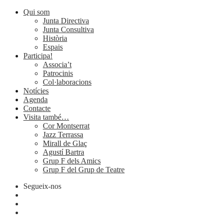
Qui som
Junta Directiva
Junta Consultiva
Història
Espais
Participa!
Associa’t
Patrocinis
Col·laboracions
Notícies
Agenda
Contacte
Visita també…
Cor Montserrat
Jazz Terrassa
Mirall de Glaç
Agustí Bartra
Grup F dels Amics
Grup F del Grup de Teatre
Segueix-nos