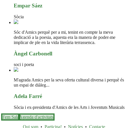
Empar Sáez
Sòcia
Sóc d'Amics perquè per a mi, tenint en compte la meva
dedicació a la poesia, aquesta era la manera de poder-me
implicar de ple en la vida literària terrassenca.
Àngel Carbonell
soci i poeta
M'agrada Amics per la seva oferta cultural diversa i perquè és
un espai de diàleg...
Adela Farré
Sòcia i ex-presidenta d'Amics de les Arts i Joventuts Musicals
Fem Sala
Agenda d'activitats
Qui som
•
Participa!
•
Notícies
•
Contacte