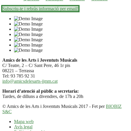
Subscriu-te i rebràs informació per email!
Amics de les Arts i Joventuts Musicals
C/ Teatre, 2 – C/ Sant Pere, 46 1r pis
08221 – Terrassa
Tel: 93 785 92 31
info@amicsdelesarts-jjmm.cat
Horari d’atenció al públic a secretaria:
Tardes, de dilluns a divendres, de 17h a 20h
© Amics de les Arts i Joventuts Musicals 2017 - Fet per
BIOBIZ
S&C
Mapa web
Avís legal