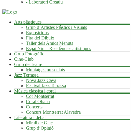
- Laboratori Creatiu
Arts plàstiques
Grup d’Artistes Plàstics i Visuals
Exposicions
Fira del Dibuix
Taller dels Amics Menuts
Espai Niu – Residències artístiques
Grup Fotogràfic
Cine-Club
Grup de Teatre
Muntatges presentats
Jazz Terrassa
Nova Jazz Cava
Festival Jazz Terrassa
Música clàssica i coral
Cor Montserrat
Coral Ohana
Concerts
Concurs Montserrat Alavedra
Literatura i debat
Mirall de Glaç
Grup d’Opinió