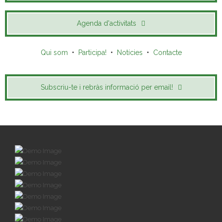
Agenda d'activitats
Qui som
•
Participa!
•
Notícies
•
Contacte
Subscriu-te i rebràs informació per email!