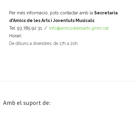
i
Per més informació, pots contactar amb la
Secretaria
o
d’Amics de les Arts i Joventuts Musicals
:
n
Tel: 93 785 92 31 /
info@amicsdelesarts-jjmm.cat
a
Horari:
u
De dilluns a divendres, de 17h a 20h
n
a
d
a
t
a
.
Amb el suport de: