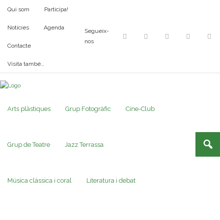
Qui som
Participa!
Notícies
Agenda
Segueix-
nos
Contacte
Visita també…
Arts plàstiques
Grup Fotogràfic
Cine-Club
Grup de Teatre
Jazz Terrassa
Música clàssica i coral
Literatura i debat