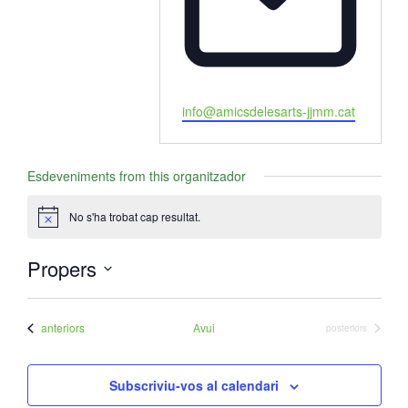
E
info@amicsdelesarts-jjmm.cat
m
a
i
Esdeveniments from this organitzador
l
No s'ha trobat cap resultat.
A
v
í
Propers
s
S
e
Esdeveniments
anteriors
Avui
Esdeveniments
posteriors
l
e
Subscriviu-vos al calendari
c
c