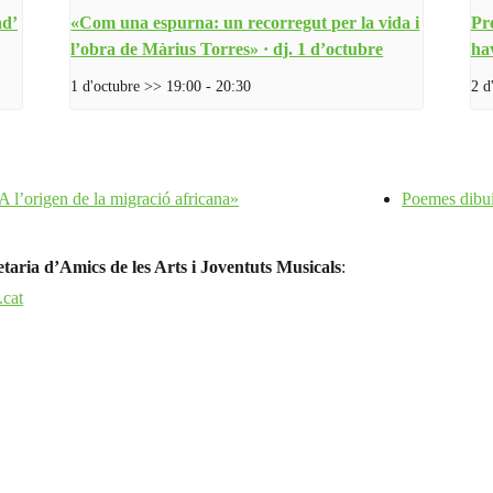
ad’
«Com una espurna: un recorregut per la vida i
Pre
l’obra de Màrius Torres» · dj. 1 d’octubre
hav
1 d'octubre >> 19:00
-
20:30
2 d
 l’origen de la migració africana»
Poemes dibuix
etaria d’Amics de les Arts i Joventuts Musicals
:
.cat