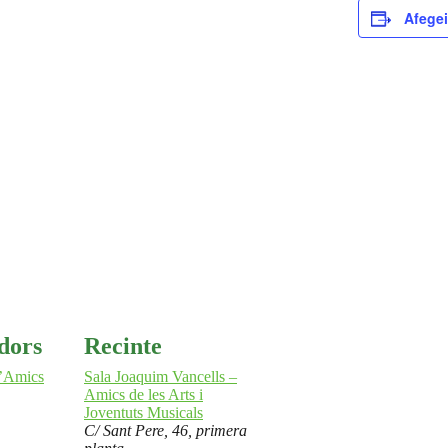
Afegei
dors
Recinte
d’Amics
Sala Joaquim Vancells –
Amics de les Arts i
Joventuts Musicals
C/ Sant Pere, 46, primera