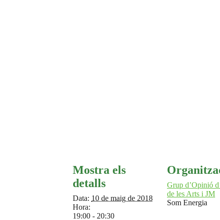
Mostra els
Organitza
detalls
Grup d’Opinió 
de les Arts i JM
Data:
10 de maig de 2018
Som Energia
Hora:
19:00 - 20:30