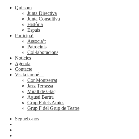
Qui som
Junta Directiva
Junta Consultiva
Història
Espais
Participa!
Associa’t
Patrocinis
Col·laboracions
Notícies
Agenda
Contacte
Visita també…
Cor Montserrat
Jazz Terrassa
Mirall de Glaç
Agustí Bartra
Grup F dels Amics
Grup F del Grup de Teatre
Segueix-nos