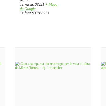
planta
Terrassa
,
08221
+ Mapa
de Google
Telèfon
937859231