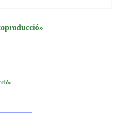
utoproducció»
cció»