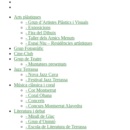
Arts plàstiques
- Grup d’Artistes Plàstics i Visuals
- Exposicions
- Fira del Dibuix
- Taller dels Amics Menuts
- Espai Niu – Residències artístiques
Grup Fotogràfic
Cine-Club
Grup de Teatre
- Muntatges presentats
Jazz Terrassa
- Nova Jazz Cava
- Festival Jazz Terrassa
Música clàssica i coral
- Cor Montserrat
- Coral Ohana
- Concerts
- Concurs Montserrat Alavedra
Literatura i debat
- Mirall de Glaç
- Grup d’Opinió
- Escola de Literatura de Terrassa