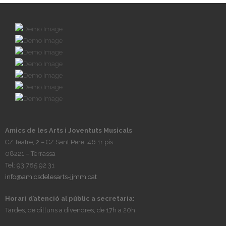
Amics de les Arts i Joventuts Musicals
C/ Teatre, 2 – C/ Sant Pere, 46 1r pis
08221 – Terrassa
Tel: 93 785 92 31
info@amicsdelesarts-jjmm.cat
Horari d’atenció al públic a secretaria:
Tardes, de dilluns a divendres, de 17h a 20h