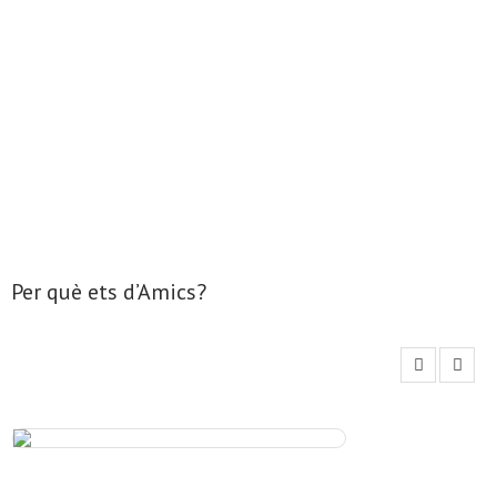
v
e
n
i
m
e
n
t
Per què ets d’Amics?