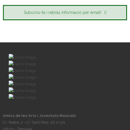
Subscriu-te i rebràs informació per email!
Amics de les Arts i Joventuts Musicals
C/ Teatre, 2 – C/ Sant Pere, 46 1r pis
08221 – Terrassa