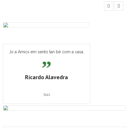
i
m
e
n
t
Jo a Amics em sento tan bé com a casa.
Ricardo Alavedra
Soci