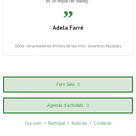
és un espai de diàleg...
Adela Farré
Sòcia i ex-presidenta d'Amics de les Arts i Joventuts Musicals
Fem Sala
Agenda d'activitats
Qui som
•
Participa!
•
Notícies
•
Contacte