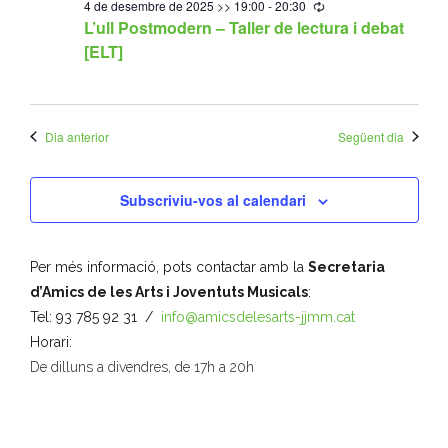
l
4 de desembre de 2025 >> 19:00
-
20:30
R
e
e
L’ull Postmodern – Taller de lectura i debat
e
t
- Muntatges presentats
c
g
[ELT]
c
u
e
a
r
c
Jazz Terrassa
r
s
c
i
i
n
- Nova Jazz Cava
o
i
g
d
Dia anterior
Següent dia
n
ó
- Festival Jazz Terrassa
e
a
d
Subscriviu-vos al calendari
u
n
Música clàssica i coral
e
n
a
v
a
- Cor Montserrat
Per més informació, pots contactar amb la
Secretaria
d
v
i
d’Amics de les Arts i Joventuts Musicals
:
a
- Coral Ohana
s
e
Tel: 93 785 92 31 /
info@amicsdelesarts-jjmm.cat
t
u
Horari:
g
a
- Concerts
De dilluns a divendres, de 17h a 20h
a
.
a
- Concurs Montserrat Alavedra
l
c
i
Literatura i debat