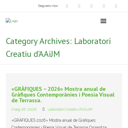
Segueix-nos
Arts plàstiques
- Grup d’Artistes Plàstics i Visuals
Category Archives:
Laboratori
- Exposicions
Creatiu d’AAiJM
- Fira del Dibuix
- Taller dels Amics Menuts
- Espai Niu – Residències artístiques
«GRÀFIQUES – 2026» Mostra anual de
Gràfiques Contemporànies i Poesia Visual
Grup Fotogràfic
de Terrassa.
maig 26, 2026
Laboratori Creatiu d'AAiJM
Cine-Club
«GRÀFIQUES 2026» Mostra anual de Gràfiques
Grup de Teatre
Contemporànies i Poesia Visual de Terrassa Organitza: