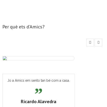
- Mirall de Glaç
- Grup d’Opinió
Per què ets d’Amics?
- Escola de Literatura de Terrassa
- Laboratori Creatiu
Jo a Amics em sento tan bé com a casa.
Ricardo Alavedra