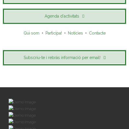
Agenda d'activitats
Qui som
•
Participa!
•
Notícies
•
Contacte
Subscriu-te i rebràs informació per email!