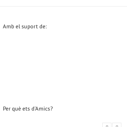
- Mirall de Glaç
Amb el suport de:
- Grup d’Opinió
- Escola de Literatura de Terrassa
- Laboratori Creatiu
Per què ets d’Amics?