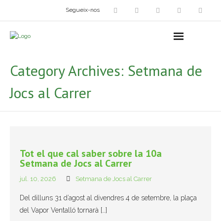
Segueix-nos
Arts plàstiques
- Grup d’Artistes Plàstics i Visuals
Category Archives:
Setmana de
- Exposicions
Jocs al Carrer
- Fira del Dibuix
- Taller dels Amics Menuts
- Espai Niu – Residències artístiques
Tot el que cal saber sobre la 10a
Setmana de Jocs al Carrer
Grup Fotogràfic
jul. 10, 2026
Setmana de Jocs al Carrer
Cine-Club
Del dilluns 31 d’agost al divendres 4 de setembre, la plaça
del Vapor Ventalló tornarà […]
Grup de Teatre