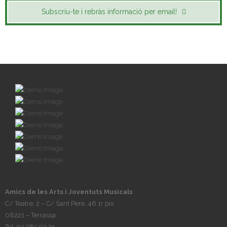
Subscriu-te i rebràs informació per email!
Amics de les Arts i Joventuts Musicals
C/ Teatre, 2 – C/ Sant Pere, 46 1r pis
08221 – Terrassa
Tel: 93 785 92 31