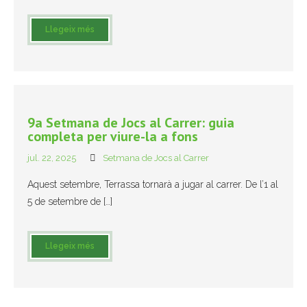
- Muntatges presentats
Llegeix més
Jazz Terrassa
- Nova Jazz Cava
- Festival Jazz Terrassa
9a Setmana de Jocs al Carrer: guia
completa per viure-la a fons
Música clàssica i coral
jul. 22, 2025
Setmana de Jocs al Carrer
- Cor Montserrat
Aquest setembre, Terrassa tornarà a jugar al carrer. De l’1 al
5 de setembre de […]
- Coral Ohana
- Concerts
Llegeix més
- Concurs Montserrat Alavedra
Literatura i debat