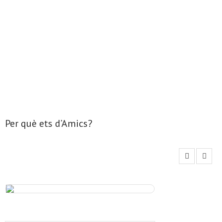
- Mirall de Glaç
- Grup d’Opinió
- Escola de Literatura de Terrassa
- Laboratori Creatiu
Per què ets d’Amics?