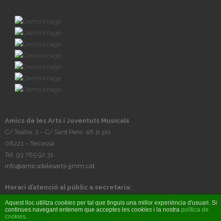
Amics de les Arts i Joventuts Musicals
C/ Teatre, 2 – C/ Sant Pere, 46 1r pis
08221 – Terrassa
Tel: 93 785 92 31
info@amicsdelesarts-jjmm.cat
Horari d’atenció al públic a secretaria:
Tardes, de dilluns a divendres, de 17h a 20h
Aquest lloc utilitza
cookies
per tal que tinguis una millor experiència d'usuari. Si
continues navegant entenem que acceptes les
cookies
i la nostra
política de
cookies
.
© Amics de les Arts i Joventuts Musicals 2017 - Fet per
BIOBIZ S&C