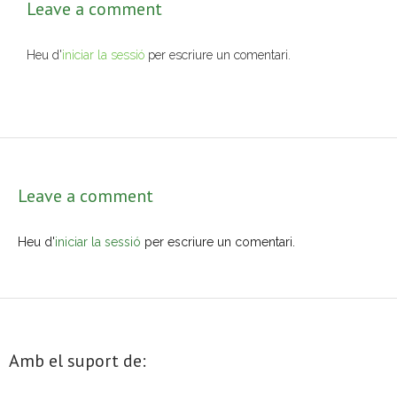
Leave a comment
- Muntatges presentats
Heu d'
iniciar la sessió
per escriure un comentari.
Jazz Terrassa
- Nova Jazz Cava
- Festival Jazz Terrassa
Música clàssica i coral
Leave a comment
- Cor Montserrat
Heu d'
iniciar la sessió
per escriure un comentari.
- Coral Ohana
- Concerts
- Concurs Montserrat Alavedra
Amb el suport de:
Literatura i debat