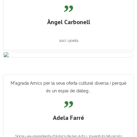
Àngel Carbonell
soci i poeta
M'agrada Amics per la seva oferta cultural diversa i perquè
és un espai de diàleg...
Adela Farré
Sòcia i ex-presidenta d'Amics de les Arts i Joventuts Musicals