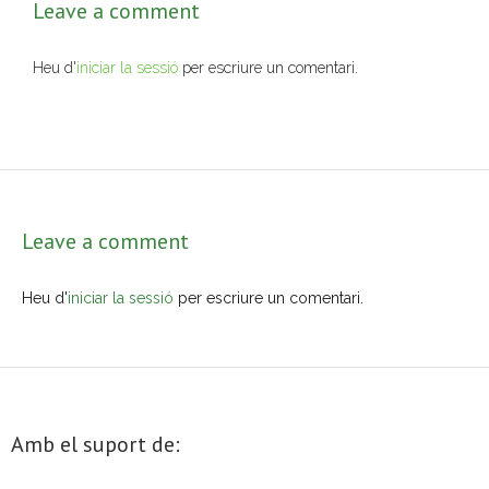
Leave a comment
- Muntatges presentats
Heu d'
iniciar la sessió
per escriure un comentari.
Jazz Terrassa
- Nova Jazz Cava
- Festival Jazz Terrassa
Música clàssica i coral
Leave a comment
- Cor Montserrat
Heu d'
iniciar la sessió
per escriure un comentari.
- Coral Ohana
- Concerts
- Concurs Montserrat Alavedra
Amb el suport de:
Literatura i debat