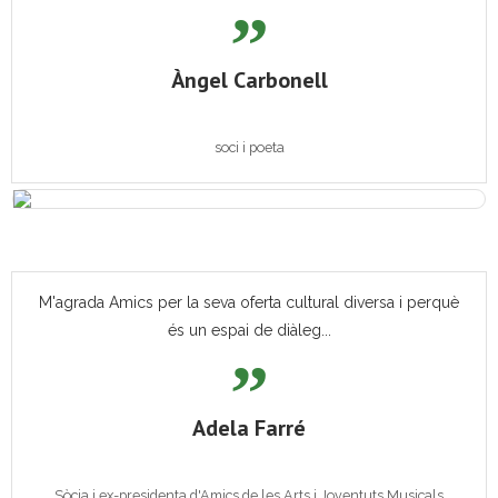
Àngel Carbonell
soci i poeta
M'agrada Amics per la seva oferta cultural diversa i perquè
és un espai de diàleg...
Adela Farré
Sòcia i ex-presidenta d'Amics de les Arts i Joventuts Musicals