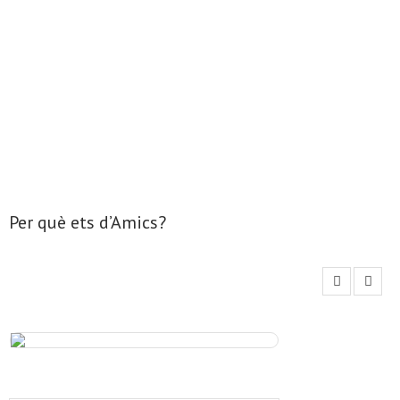
- Mirall de Glaç
- Grup d’Opinió
- Escola de Literatura de Terrassa
- Laboratori Creatiu
Per què ets d’Amics?