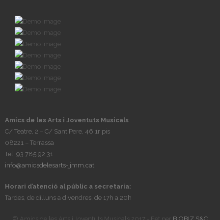
Amics de les Arts i Joventuts Musicals
C/ Teatre, 2 – C/ Sant Pere, 46 1r pis
08221 – Terrassa
Tel: 93 785 92 31
info@amicsdelesarts-jjmm.cat
Horari d’atenció al públic a secretaria:
Tardes, de dilluns a divendres, de 17h a 20h
© Amics de les Arts i Joventuts Musicals 2017 - Fet per
BIOBIZ S&C