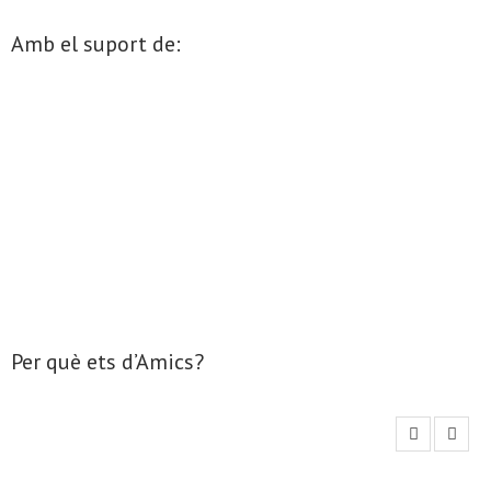
.
Amb el suport de:
- Mirall de Glaç
- Grup d’Opinió
- Escola de Literatura de Terrassa
- Laboratori Creatiu
Per què ets d’Amics?