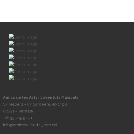
Amics de les Arts i Joventuts Musicals
C/ Teatre, 2 – C/ Sant Pere, 46 1r pis
08221 – Terrassa
Tel: 93 785 92 31
info@amicsdelesarts-jjmm.cat