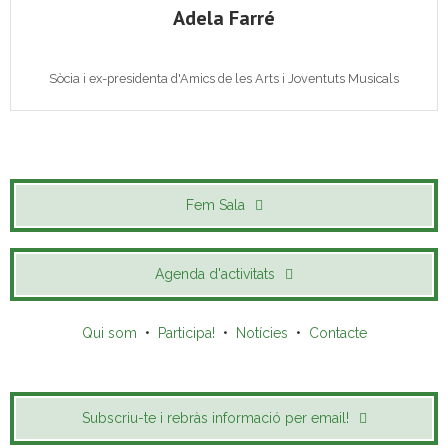
Adela Farré
Sòcia i ex-presidenta d'Amics de les Arts i Joventuts Musicals
Fem Sala
Agenda d'activitats
Qui som
•
Participa!
•
Notícies
•
Contacte
Subscriu-te i rebràs informació per email!