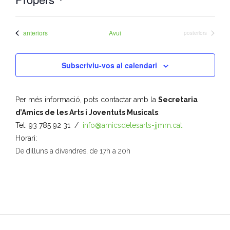
S
- Muntatges presentats
e
Esdeveniments
anteriors
Avui
Esdeveniments
posteriors
Jazz Terrassa
l
e
- Nova Jazz Cava
Subscriviu-vos al calendari
c
c
- Festival Jazz Terrassa
i
Per més informació, pots contactar amb la
Secretaria
o
Música clàssica i coral
d’Amics de les Arts i Joventuts Musicals
:
n
Tel: 93 785 92 31 /
info@amicsdelesarts-jjmm.cat
a
- Cor Montserrat
Horari:
u
De dilluns a divendres, de 17h a 20h
n
- Coral Ohana
a
d
- Concerts
a
- Concurs Montserrat Alavedra
t
a
Literatura i debat