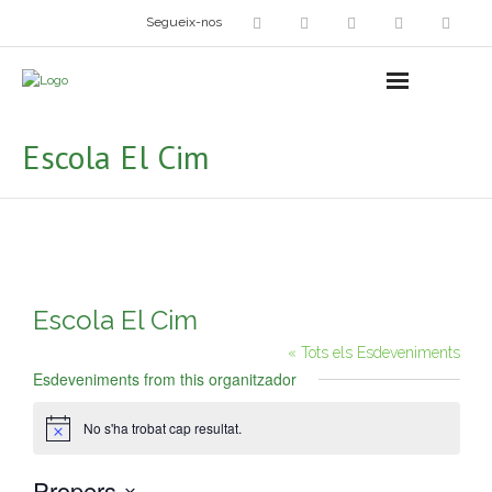
Segueix-nos
Arts plàstiques
- Grup d’Artistes Plàstics i Visuals
Escola El Cim
- Exposicions
- Fira del Dibuix
- Taller dels Amics Menuts
Escola El Cim
- Espai Niu – Residències artístiques
« Tots els Esdeveniments
Grup Fotogràfic
Esdeveniments from this organitzador
Cine-Club
No s'ha trobat cap resultat.
A
v
í
Grup de Teatre
Propers
s