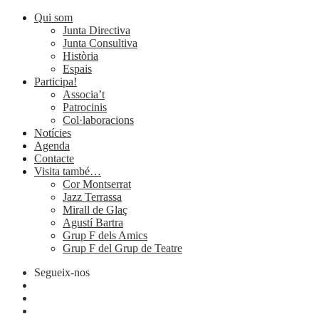
Qui som
Junta Directiva
Junta Consultiva
Història
Espais
Participa!
Associa’t
Patrocinis
Col·laboracions
Notícies
Agenda
Contacte
Visita també…
Cor Montserrat
Jazz Terrassa
Mirall de Glaç
Agustí Bartra
Grup F dels Amics
Grup F del Grup de Teatre
Segueix-nos