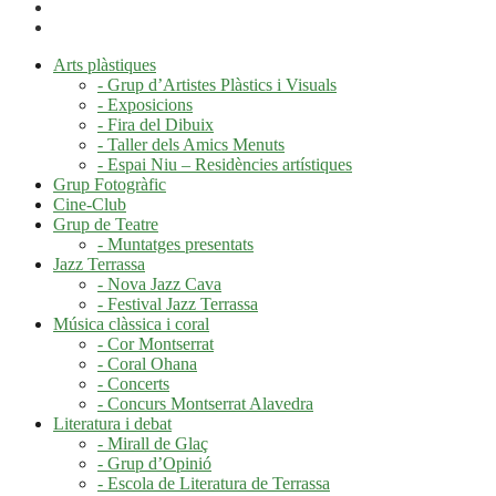
Arts plàstiques
- Grup d’Artistes Plàstics i Visuals
- Exposicions
- Fira del Dibuix
- Taller dels Amics Menuts
- Espai Niu – Residències artístiques
Grup Fotogràfic
Cine-Club
Grup de Teatre
- Muntatges presentats
Jazz Terrassa
- Nova Jazz Cava
- Festival Jazz Terrassa
Música clàssica i coral
- Cor Montserrat
- Coral Ohana
- Concerts
- Concurs Montserrat Alavedra
Literatura i debat
- Mirall de Glaç
- Grup d’Opinió
- Escola de Literatura de Terrassa