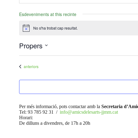
Esdeveniments at this recinte
No s'ha trobat cap resultat.
Avís
Propers
Selecciona
una
data.
Esdeveniments
anteriors
Per més informació, pots contactar amb la
Secretaria d’Amic
Tel: 93 785 92 31 /
info@amicsdelesarts-jjmm.cat
Horari:
De dilluns a divendres, de 17h a 20h