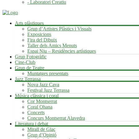
- Laboratori Creatiu
Arts plàstiques
Grup d’Artistes Plàstics i Visuals
Exposicions
Fira del Dibuix
Taller dels Amics Menuts
Espai Niu – Residències artístiques
Grup Fotogràfic
Cine-Club
Grup de Teatre
Muntatges presentats
Jazz Terrassa
Nova Jazz Cava
Festival Jazz Terrassa
Música clàssica i coral
Cor Montserrat
Coral Ohana
Concerts
Concurs Montserrat Alavedra
Literatura i debat
Mirall de Glaç
Grup d’Opinió