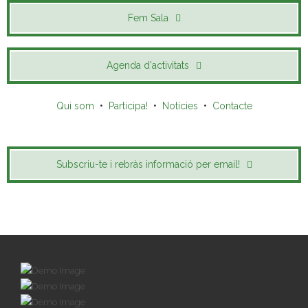
Fem Sala
Agenda d'activitats
Qui som
•
Participa!
•
Notícies
•
Contacte
Subscriu-te i rebràs informació per email!