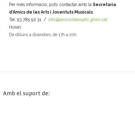
Per més informació, pots contactar amb la
Secretaria
o
d’Amics de les Arts i Joventuts Musicals
:
n
Tel: 93 785 92 31 /
info@amicsdelesarts-jjmm.cat
a
Horari:
u
De dilluns a divendres, de 17h a 20h
n
a
d
a
t
a
.
Amb el suport de: