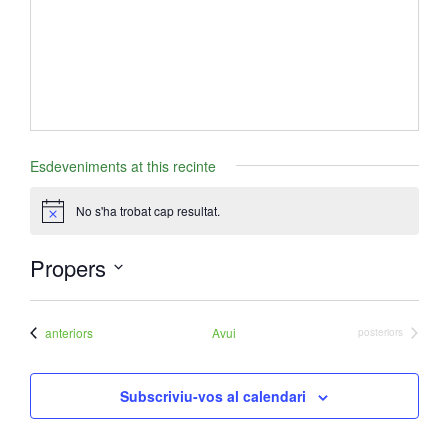
- Mirall de Glaç
- Grup d’Opinió
- Escola de Literatura de Terrassa
Esdeveniments at this recinte
- Laboratori Creatiu
No s'ha trobat cap resultat.
A
v
í
Propers
s
S
e
Esdeveniments
anteriors
Avui
Esdeveniments
posteriors
l
e
Subscriviu-vos al calendari
c
c
i