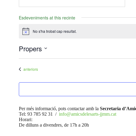
Esdeveniments at this recinte
No s'ha trobat cap resultat.
Avís
Propers
Selecciona
una
data.
Esdeveniments
anteriors
Per més informació, pots contactar amb la
Secretaria d’Amic
Tel: 93 785 92 31 /
info@amicsdelesarts-jjmm.cat
Horari:
De dilluns a divendres, de 17h a 20h