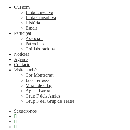
Qui som
Junta Directiva
Junta Consultiva
Història
Espais
Participa!
Associa’t
Patrocinis
Col·laboracions
Notícies
Agenda
Contacte
Visita també…
Cor Montserrat
Jazz Terrassa
Mirall de Glaç
Agustí Bartra
Grup F dels Amics
Grup F del Grup de Teatre
Segueix-nos