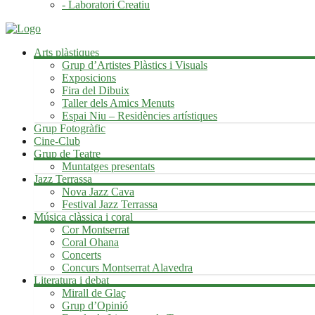
- Laboratori Creatiu
Arts plàstiques
Grup d’Artistes Plàstics i Visuals
Exposicions
Fira del Dibuix
Taller dels Amics Menuts
Espai Niu – Residències artístiques
Grup Fotogràfic
Cine-Club
Grup de Teatre
Muntatges presentats
Jazz Terrassa
Nova Jazz Cava
Festival Jazz Terrassa
Música clàssica i coral
Cor Montserrat
Coral Ohana
Concerts
Concurs Montserrat Alavedra
Literatura i debat
Mirall de Glaç
Grup d’Opinió