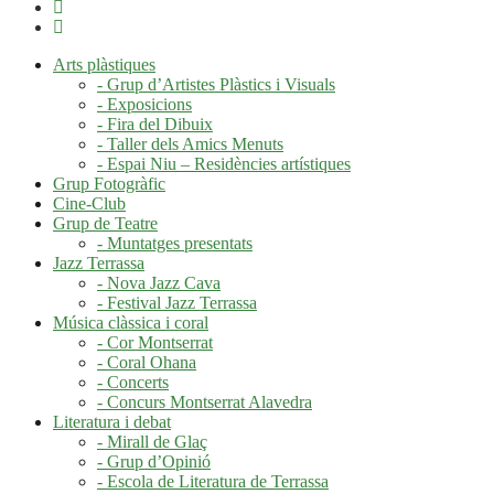
Arts plàstiques
- Grup d’Artistes Plàstics i Visuals
- Exposicions
- Fira del Dibuix
- Taller dels Amics Menuts
- Espai Niu – Residències artístiques
Grup Fotogràfic
Cine-Club
Grup de Teatre
- Muntatges presentats
Jazz Terrassa
- Nova Jazz Cava
- Festival Jazz Terrassa
Música clàssica i coral
- Cor Montserrat
- Coral Ohana
- Concerts
- Concurs Montserrat Alavedra
Literatura i debat
- Mirall de Glaç
- Grup d’Opinió
- Escola de Literatura de Terrassa