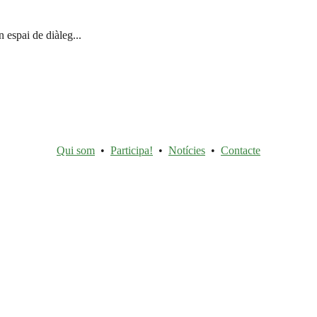
 espai de diàleg...
Qui som
•
Participa!
•
Notícies
•
Contacte