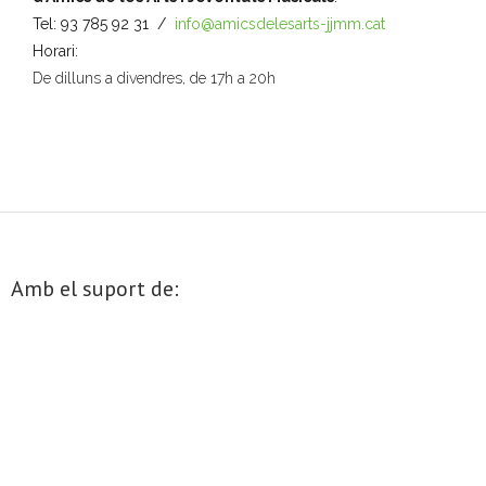
n
Tel: 93 785 92 31 /
info@amicsdelesarts-jjmm.cat
a
- Mirall de Glaç
Horari:
u
De dilluns a divendres, de 17h a 20h
n
- Grup d’Opinió
a
d
- Escola de Literatura de Terrassa
a
t
- Laboratori Creatiu
a
.
Amb el suport de: