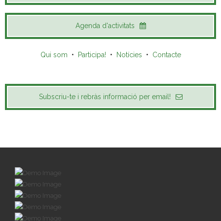
Agenda d'activitats
Qui som
•
Participa!
•
Notícies
•
Contacte
Subscriu-te i rebràs informació per email!