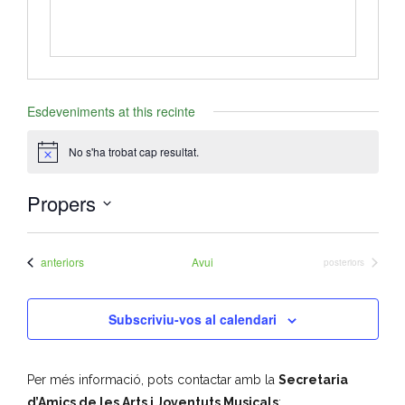
- Muntatges presentats
Jazz Terrassa
Esdeveniments at this recinte
- Nova Jazz Cava
No s'ha trobat cap resultat.
- Festival Jazz Terrassa
A
v
í
Música clàssica i coral
Propers
s
S
- Cor Montserrat
e
Esdeveniments
anteriors
Avui
Esdeveniments
posteriors
l
- Coral Ohana
e
Subscriviu-vos al calendari
- Concerts
c
c
- Concurs Montserrat Alavedra
i
Per més informació, pots contactar amb la
Secretaria
o
Literatura i debat
d’Amics de les Arts i Joventuts Musicals
: