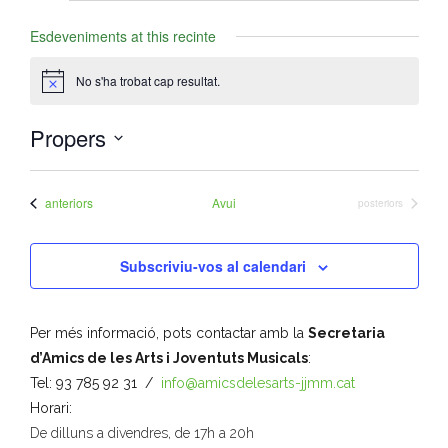
Esdeveniments at this recinte
No s'ha trobat cap resultat.
A
v
í
Propers
s
S
e
Esdeveniments
anteriors
Avui
Esdeveniments
posteriors
l
e
Subscriviu-vos al calendari
c
c
i
Per més informació, pots contactar amb la
Secretaria
o
d’Amics de les Arts i Joventuts Musicals
:
n
Tel: 93 785 92 31 /
info@amicsdelesarts-jjmm.cat
a
Horari:
u
De dilluns a divendres, de 17h a 20h
n