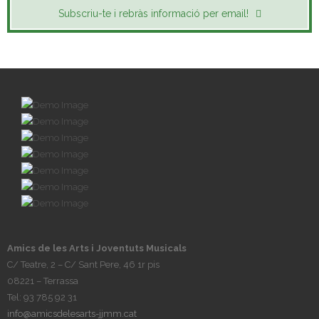
Subscriu-te i rebràs informació per email!
Amics de les Arts i Joventuts Musicals
C/ Teatre, 2 – C/ Sant Pere, 46 1r pis
08221 – Terrassa
Tel: 93 785 92 31
info@amicsdelesarts-jjmm.cat