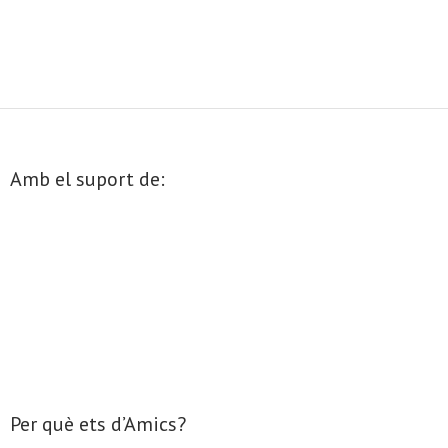
a
d
a
t
a
.
Amb el suport de:
Per què ets d’Amics?