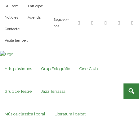
Qui som
Participa!
Notícies
Agenda
Segueix-
nos
Contacte
Visita també…
Arts plàstiques
Grup Fotogràfic
Cine-Club
Grup de Teatre
Jazz Terrassa
Música clàssica i coral
Literatura i debat