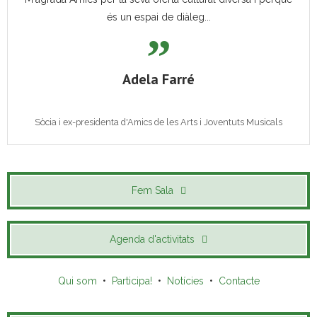
és un espai de diàleg...
Adela Farré
Sòcia i ex-presidenta d'Amics de les Arts i Joventuts Musicals
Fem Sala
Agenda d'activitats
Qui som
•
Participa!
•
Notícies
•
Contacte