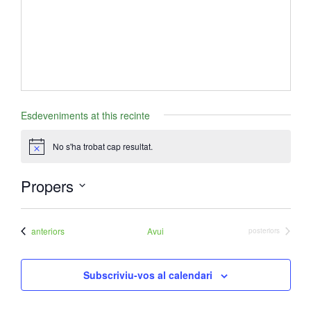
- Mirall de Glaç
- Grup d’Opinió
- Escola de Literatura de Terrassa
Esdeveniments at this recinte
- Laboratori Creatiu
No s'ha trobat cap resultat.
A
v
í
Propers
s
S
e
Esdeveniments
anteriors
Avui
Esdeveniments
posteriors
l
e
Subscriviu-vos al calendari
c
c
i