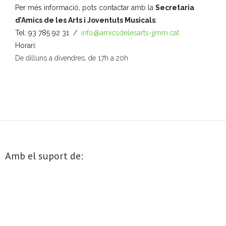
Per més informació, pots contactar amb la
Secretaria
o
d’Amics de les Arts i Joventuts Musicals
:
n
Tel: 93 785 92 31 /
info@amicsdelesarts-jjmm.cat
a
Horari:
u
De dilluns a divendres, de 17h a 20h
n
a
d
a
t
a
.
Amb el suport de: