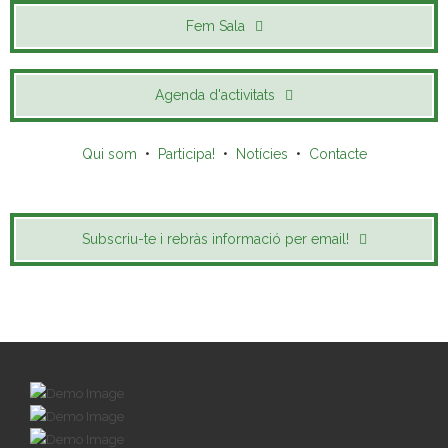
Fem Sala
Agenda d'activitats
Qui som
•
Participa!
•
Notícies
•
Contacte
Subscriu-te i rebràs informació per email!