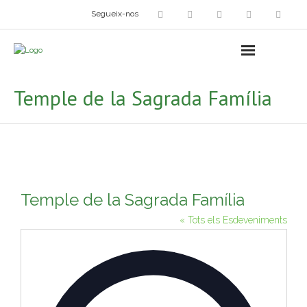
Segueix-nos
Arts plàstiques
- Grup d’Artistes Plàstics i Visuals
Temple de la Sagrada Família
- Exposicions
- Fira del Dibuix
- Taller dels Amics Menuts
Temple de la Sagrada Família
- Espai Niu – Residències artístiques
« Tots els Esdeveniments
Grup Fotogràfic
A
Cine-Club
d
d
Grup de Teatre
r