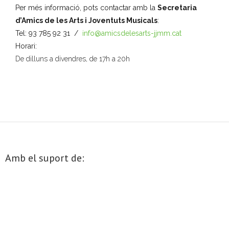
Per més informació, pots contactar amb la
Secretaria
o
d’Amics de les Arts i Joventuts Musicals
:
n
Tel: 93 785 92 31 /
info@amicsdelesarts-jjmm.cat
a
Horari:
u
De dilluns a divendres, de 17h a 20h
n
a
d
a
t
a
.
Amb el suport de: