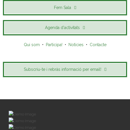
Fem Sala
Agenda d'activitats
Qui som
•
Participa!
•
Notícies
•
Contacte
Subscriu-te i rebràs informació per email!