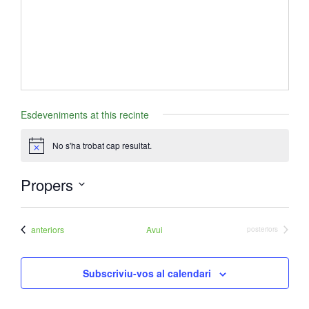
- Mirall de Glaç
- Grup d’Opinió
- Escola de Literatura de Terrassa
Esdeveniments at this recinte
- Laboratori Creatiu
No s'ha trobat cap resultat.
A
v
í
Propers
s
S
e
Esdeveniments
anteriors
Avui
Esdeveniments
posteriors
l
e
Subscriviu-vos al calendari
c
c
i