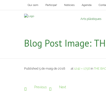
Qui som
Participa!
Notícies
Agenda
Conta
Arts plàstiques
Blog Post Image:
TH
Published
5 de maig de 2018
at
1242 × 1756
in
THE BA
Previous
Next