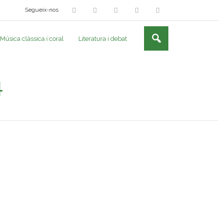
Segueix-nos
Música clàssica i coral
Literatura i debat
4