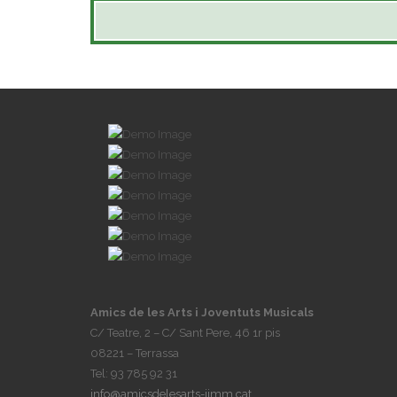
Amics de les Arts i Joventuts Musicals
C/ Teatre, 2 – C/ Sant Pere, 46 1r pis
08221 – Terrassa
Tel: 93 785 92 31
info@amicsdelesarts-jjmm.cat