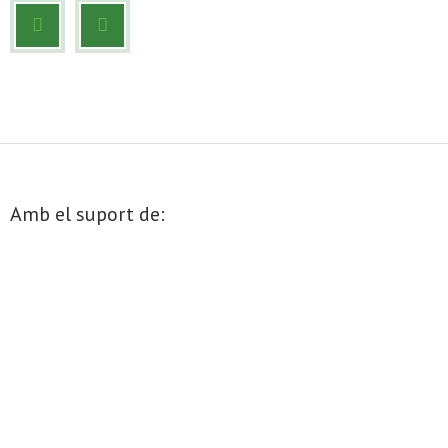
- Mirall de Glaç
- Grup d’Opinió
- Escola de Literatura de Terrassa
- Laboratori Creatiu
Amb el suport de: