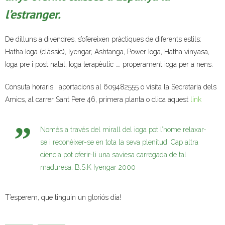
l’estranger.
- Muntatges presentats
Jazz Terrassa
De dilluns a divendres, s’ofereixen pràctiques de diferents estils:
Hatha Ioga (clàssic), Iyengar, Ashtanga, Power Ioga, Hatha vinyasa,
- Nova Jazz Cava
Ioga pre i post natal, Ioga terapèutic …. properament ioga per a nens.
- Festival Jazz Terrassa
Consuta horaris i aportacions al 609482555 o visita la Secretaria dels
Amics, al carrer Sant Pere 46, primera planta o clica aquest
link
Música clàssica i coral
Només a través del mirall del ioga pot l’home relaxar-
- Cor Montserrat
se i reconèixer-se en tota la seva plenitud. Cap altra
- Coral Ohana
ciència pot oferir-li una saviesa carregada de tal
maduresa. B.S.K Iyengar 2000
- Concerts
T’esperem, que tinguin un gloriós dia!
- Concurs Montserrat Alavedra
Literatura i debat