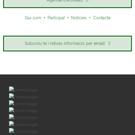
Agenda d'activitats
Qui som
•
Participa!
•
Notícies
•
Contacte
Subscriu-te i rebràs informació per email!