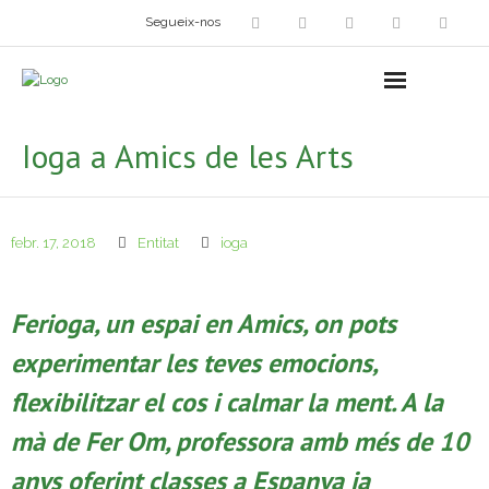
Segueix-nos
Arts plàstiques
- Grup d’Artistes Plàstics i Visuals
Ioga a Amics de les Arts
- Exposicions
- Fira del Dibuix
febr. 17, 2018
Entitat
ioga
- Taller dels Amics Menuts
Ferioga, un espai en Amics, on pots
- Espai Niu – Residències artístiques
experimentar les teves emocions,
Grup Fotogràfic
flexibilitzar el cos i calmar la ment. A la
Cine-Club
mà de Fer Om, professora amb més de 10
Grup de Teatre
anys oferint classes a Espanya ia