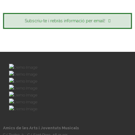
Subscriu-te i rebràs informació per email!
Amics de les Arts i Joventuts Musicals
C/ Teatre, 2 – C/ Sant Pere, 46 1r pis