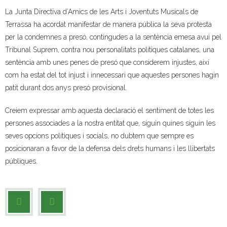
La Junta Directiva d’Amics de les Arts i Joventuts Musicals de
- Muntatges presentats
Terrassa ha acordat manifestar de manera pública la seva protesta
per la condemnes a presó, contingudes a la sentència emesa avui pel
Jazz Terrassa
Tribunal Suprem, contra nou personalitats polítiques catalanes, una
- Nova Jazz Cava
sentència amb unes penes de presó que considerem injustes, així
com ha estat del tot injust i innecessari que aquestes persones hagin
- Festival Jazz Terrassa
patit durant dos anys presó provisional.
Música clàssica i coral
Creiem expressar amb aquesta declaració el sentiment de totes les
persones associades a la nostra entitat que, siguin quines siguin les
- Cor Montserrat
seves opcions polítiques i socials, no dubtem que sempre es
posicionaran a favor de la defensa dels drets humans i les llibertats
- Coral Ohana
públiques.
- Concerts
- Concurs Montserrat Alavedra
Literatura i debat