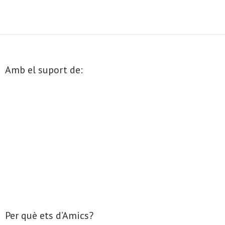
- Mirall de Glaç
- Grup d’Opinió
Amb el suport de:
- Escola de Literatura de Terrassa
- Laboratori Creatiu
Per què ets d’Amics?