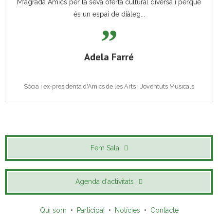
M'agrada Amics per la seva oferta cultural diversa i perquè
és un espai de diàleg...
Adela Farré
Sòcia i ex-presidenta d'Amics de les Arts i Joventuts Musicals
Fem Sala
Agenda d'activitats
Qui som
•
Participa!
•
Notícies
•
Contacte