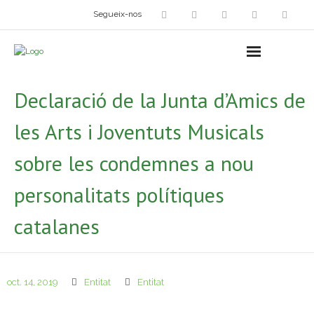
Segueix-nos
Arts plàstiques
- Grup d’Artistes Plàstics i Visuals
Declaració de la Junta d’Amics de
- Exposicions
les Arts i Joventuts Musicals
- Fira del Dibuix
sobre les condemnes a nou
- Taller dels Amics Menuts
personalitats polítiques
- Espai Niu – Residències artístiques
catalanes
Grup Fotogràfic
Cine-Club
oct. 14, 2019
Entitat
Entitat
Grup de Teatre