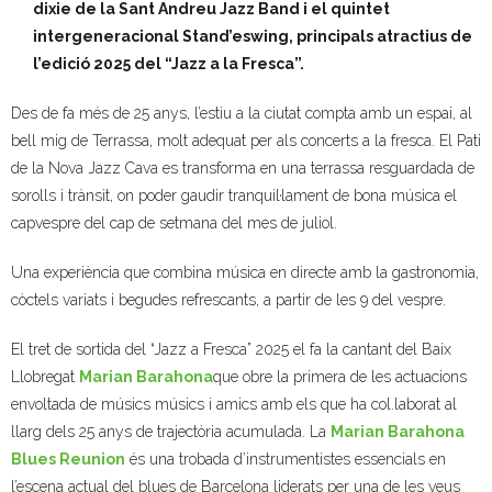
dixie de la Sant Andreu Jazz Band i el quintet
- Muntatges presentats
intergeneracional Stand’eswing, principals atractius de
l’edició 2025 del “Jazz a la Fresca”.
Jazz Terrassa
Des de fa més de 25 anys, l’estiu a la ciutat compta amb un espai, al
- Nova Jazz Cava
bell mig de Terrassa, molt adequat per als concerts a la fresca. El Pati
de la Nova Jazz Cava es transforma en una terrassa resguardada de
- Festival Jazz Terrassa
sorolls i trànsit, on poder gaudir tranquil·lament de bona música el
capvespre del cap de setmana del mes de juliol.
Música clàssica i coral
Una experiència que combina música en directe amb la gastronomia,
- Cor Montserrat
còctels variats i begudes refrescants, a partir de les 9 del vespre.
- Coral Ohana
El tret de sortida del “Jazz a Fresca” 2025 el fa la cantant del Baix
Llobregat
Marian Barahona
que obre la primera de les actuacions
- Concerts
envoltada de músics músics i amics amb els que ha col.laborat al
llarg dels 25 anys de trajectòria acumulada. La
Marian Barahona
- Concurs Montserrat Alavedra
Blues Reunion
és una trobada d’instrumentistes essencials en
l’escena actual del blues de Barcelona liderats per una de les veus
Literatura i debat