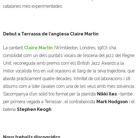
catalanes més experimentades.
- Mirall de Glaç
- Grup d’Opinió
Debut a Terrassa de l’anglesa Claire Martin
- Escola de Literatura de Terrassa
La cantant
Claire Martin
(Wimbledon, Londres, 1967) s’ha
consolidat com un dels puntals vocals de l’escena del jazz del Regne
- Laboratori Creatiu
Unit, reconeguda amb premis com els British Jazz Awards a la
millor vocalista fins en vuit ocasions al llarg de la seva trajectòria, que
abasta pràcticament quatre dècades. Infinitat de col.laboracions i 18
àlbums com a líder l’avalen com una de les veus amb més solvència.
S’acompanya d’un sòlid trio format per la pianista
Nikki Iles
–també
per primera vegada a Terrassa-, el contrabaixista
Mark Hodgson
i el
bateria
Stephen Keogh
.
Nous treballs discogràfics