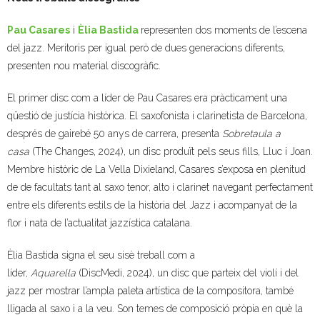
Pau Casares
i
Èlia Bastida
representen dos moments de l’escena
del jazz. Meritoris per igual però de dues generacions diferents,
presenten nou material discogràfic.
El primer disc com a líder de Pau Casares era pràcticament una
qüestió de justícia històrica. El saxofonista i clarinetista de Barcelona,
després de gairebé 50 anys de carrera, presenta
Sobretaula a
casa
(The Changes, 2024), un disc produït pels seus fills, Lluc i Joan.
Membre històric de La Vella Dixieland, Casares s’exposa en plenitud
de de facultats tant al saxo tenor, alto i clarinet navegant perfectament
entre els diferents estils de la història del Jazz i acompanyat de la
flor i nata de l’actualitat jazzística catalana.
Èlia Bastida signa el seu sisè treball com a
líder,
Aquarel·la
(DiscMedi, 2024), un disc que parteix del violí i del
jazz per mostrar l’ampla paleta artística de la compositora, també
lligada al saxo i a la veu. Son temes de composició pròpia en què la