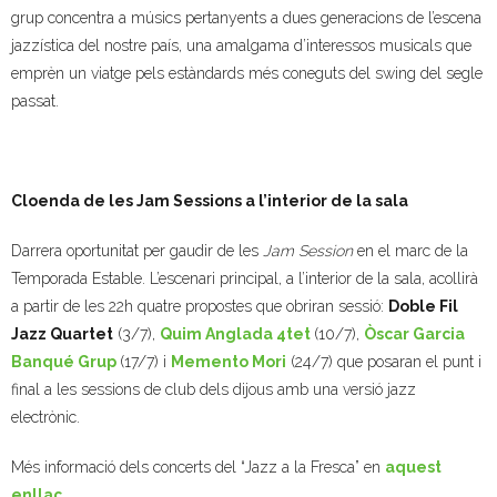
grup concentra a músics pertanyents a dues generacions de l’escena
jazzística del nostre país, una amalgama d’interessos musicals que
emprèn un viatge pels estàndards més coneguts del swing del segle
passat.
Cloenda de les Jam Sessions a l’interior de la sala
Darrera oportunitat per gaudir de les
Jam Session
en el marc de la
Temporada Estable. L’escenari principal, a l’interior de la sala, acollirà
a partir de les 22h quatre propostes que obriran sessió:
Doble Fil
Jazz Quartet
(3/7),
Quim Anglada 4tet
(10/7),
Òscar Garcia
Banqué Grup
(17/7) i
Memento Mori
(24/7) que posaran el punt i
final a les sessions de club dels dijous amb una versió jazz
electrònic.
Més informació dels concerts del “Jazz a la Fresca” en
aquest
enllaç
.