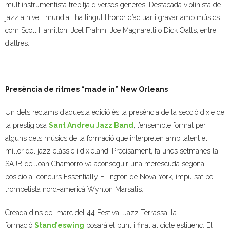
multiinstrumentista trepitja diversos gèneres. Destacada violinista de
jazz a nivell mundial, ha tingut l’honor d’actuar i gravar amb músics
com Scott Hamilton, Joel Frahm, Joe Magnarelli o Dick Oatts, entre
d’altres.
Presència de ritmes “made in” New Orleans
Un dels reclams d’aquesta edició és la presència de la secció dixie de
la prestigiosa
Sant Andreu Jazz Band
, l’ensemble format per
alguns dels músics de la formació que interpreten amb talent el
millor del jazz clàssic i dixieland. Precisament, fa unes setmanes la
SAJB de Joan Chamorro va aconseguir una merescuda segona
posició al concurs Essentially Ellington de Nova York, impulsat pel
trompetista nord-americà Wynton Marsalis.
Creada dins del marc del 44 Festival Jazz Terrassa, la
formació
Stand’eswing
posarà el punt i final al cicle estiuenc. El