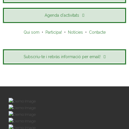
Agenda d'activitats
Qui som
•
Participa!
•
Notícies
•
Contacte
Subscriu-te i rebràs informació per email!