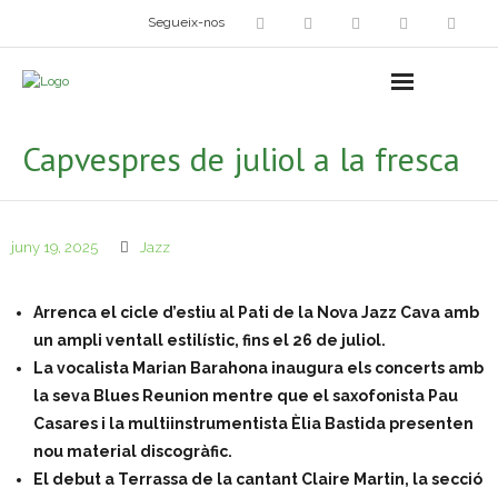
Segueix-nos
Arts plàstiques
- Grup d’Artistes Plàstics i Visuals
Capvespres de juliol a la fresca
- Exposicions
- Fira del Dibuix
juny 19, 2025
Jazz
- Taller dels Amics Menuts
Arrenca el cicle d’estiu al Pati de la Nova Jazz Cava amb
- Espai Niu – Residències artístiques
un ampli ventall estilístic, fins el 26 de juliol.
La vocalista Marian Barahona inaugura els concerts amb
Grup Fotogràfic
la seva Blues Reunion mentre que el saxofonista Pau
Casares i la multiinstrumentista Èlia Bastida presenten
Cine-Club
nou material discogràfic.
El debut a Terrassa de la cantant Claire Martin, la secció
Grup de Teatre