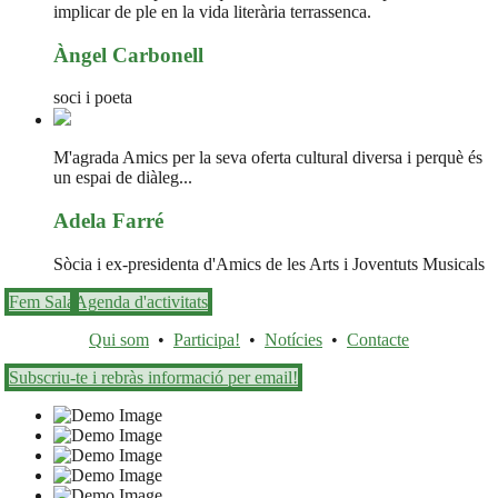
implicar de ple en la vida literària terrassenca.
Àngel Carbonell
soci i poeta
M'agrada Amics per la seva oferta cultural diversa i perquè és
un espai de diàleg...
Adela Farré
Sòcia i ex-presidenta d'Amics de les Arts i Joventuts Musicals
Fem Sala
Agenda d'activitats
Qui som
•
Participa!
•
Notícies
•
Contacte
Subscriu-te i rebràs informació per email!