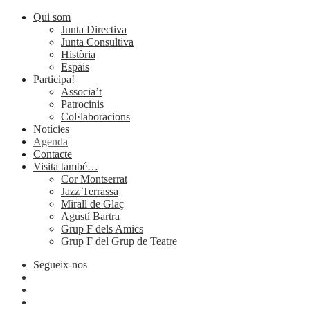
Qui som
Junta Directiva
Junta Consultiva
Història
Espais
Participa!
Associa’t
Patrocinis
Col·laboracions
Notícies
Agenda
Contacte
Visita també…
Cor Montserrat
Jazz Terrassa
Mirall de Glaç
Agustí Bartra
Grup F dels Amics
Grup F del Grup de Teatre
Segueix-nos