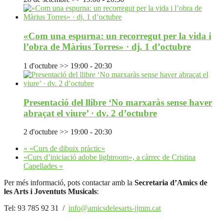
«Com una espurna: un recorregut per la vida i
l’obra de Màrius Torres» · dj. 1 d’octubre
1 d'octubre >> 19:00
-
20:30
Presentació del llibre ‘No marxaràs sense haver
abraçat el viure’ · dv. 2 d’octubre
2 d'octubre >> 19:00
-
20:30
«
«Curs de dibuix pràctic»
«Curs d’iniciació adobe lightroom», a càrrec de Cristina
Capellades
»
Per més informació, pots contactar amb la
Secretaria d’Amics de
les Arts i Joventuts Musicals
:
Tel: 93 785 92 31 /
info@amicsdelesarts-jjmm.cat