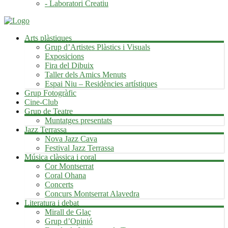
- Laboratori Creatiu
Arts plàstiques
Grup d’Artistes Plàstics i Visuals
Exposicions
Fira del Dibuix
Taller dels Amics Menuts
Espai Niu – Residències artístiques
Grup Fotogràfic
Cine-Club
Grup de Teatre
Muntatges presentats
Jazz Terrassa
Nova Jazz Cava
Festival Jazz Terrassa
Música clàssica i coral
Cor Montserrat
Coral Ohana
Concerts
Concurs Montserrat Alavedra
Literatura i debat
Mirall de Glaç
Grup d’Opinió