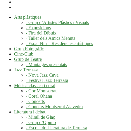
Arts plàstiques
- Grup d’Artistes Plàstics i Visuals
- Exposicions
- Fira del Dibuix
- Taller dels Amics Menuts
- Espai Niu – Residències artístiques
Grup Fotogràfic
Cine-Club
Grup de Teatre
- Muntatges presentats
Jazz Terrassa
- Nova Jazz Cava
- Festival Jazz Terrassa
Música clàssica i coral
- Cor Montserrat
- Coral Ohana
- Concerts
- Concurs Montserrat Alavedra
Literatura i debat
- Mirall de Glaç
- Grup d’Opinió
- Escola de Literatura de Terrassa