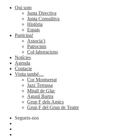
Qui som
Junta Directiva
Junta Consultiva
Història
Espais
Participa!
Associa’t
Patrocinis
Col·laboracions
Notícies
Agenda
Contacte
Visita també…
Cor Montserrat
Jazz Terrassa
Mirall de Glaç
Agustí Bartra
Grup F dels Amics
Grup F del Grup de Teatre
Segueix-nos