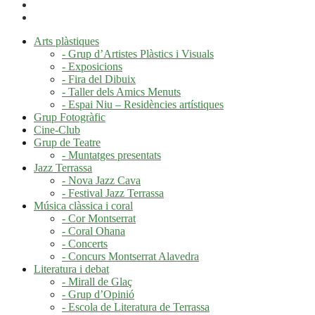
Arts plàstiques
- Grup d’Artistes Plàstics i Visuals
- Exposicions
- Fira del Dibuix
- Taller dels Amics Menuts
- Espai Niu – Residències artístiques
Grup Fotogràfic
Cine-Club
Grup de Teatre
- Muntatges presentats
Jazz Terrassa
- Nova Jazz Cava
- Festival Jazz Terrassa
Música clàssica i coral
- Cor Montserrat
- Coral Ohana
- Concerts
- Concurs Montserrat Alavedra
Literatura i debat
- Mirall de Glaç
- Grup d’Opinió
- Escola de Literatura de Terrassa