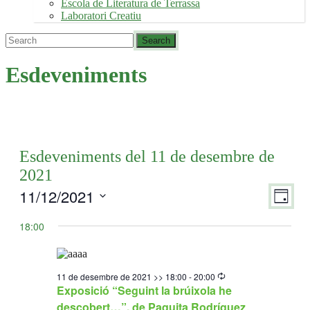
Escola de Literatura de Terrassa
Laboratori Creatiu
Esdeveniments
Esdeveniments del 11 de desembre de
2021
11/12/2021
Viste
Nave
Dia
de
de
Selecciona
visua
una
18:00
naveg
Esde
data.
Recurring
11 de desembre de 2021 >> 18:00
-
20:00
Exposició “Seguint la brúixola he
descobert…”, de Paquita Rodríguez