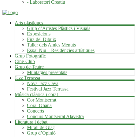
- Laboratori Creatiu
Arts plàstiques
Grup d’Artistes Plàstics i Visuals
Exposicions
Fira del Dibuix
Taller dels Amics Menuts
Espai Niu – Residències artístiques
Grup Fotogràfic
Cine-Club
Grup de Teatre
Muntatges presentats
Jazz Terrassa
Nova Jazz Cava
Festival Jazz Terrassa
Música clàssica i coral
Cor Montserrat
Coral Ohana
Concerts
Concurs Montserrat Alavedra
Literatura i debat
Mirall de Glaç
Grup d’Opinió