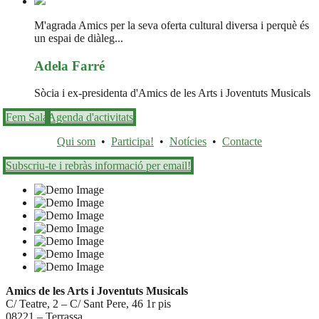
M'agrada Amics per la seva oferta cultural diversa i perquè és
un espai de diàleg...
Adela Farré
Sòcia i ex-presidenta d'Amics de les Arts i Joventuts Musicals
Fem Sala
Agenda d'activitats
Qui som
•
Participa!
•
Notícies
•
Contacte
Subscriu-te i rebràs informació per email!
Amics de les Arts i Joventuts Musicals
C/ Teatre, 2 – C/ Sant Pere, 46 1r pis
08221 – Terrassa