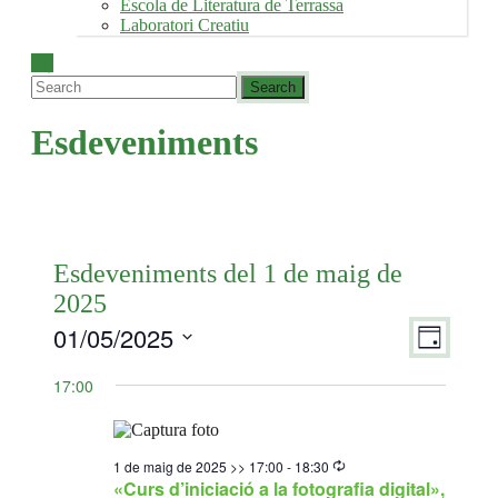
Escola de Literatura de Terrassa
Laboratori Creatiu
Esdeveniments
Esdeveniments del 1 de maig de
2025
01/05/2025
Vistes
Navegac
Dia
de
de
Selecciona
visualit
una
17:00
navegac
Esdeven
data.
Recurring
1 de maig de 2025 >> 17:00
-
18:30
«Curs d’iniciació a la fotografia digital»,