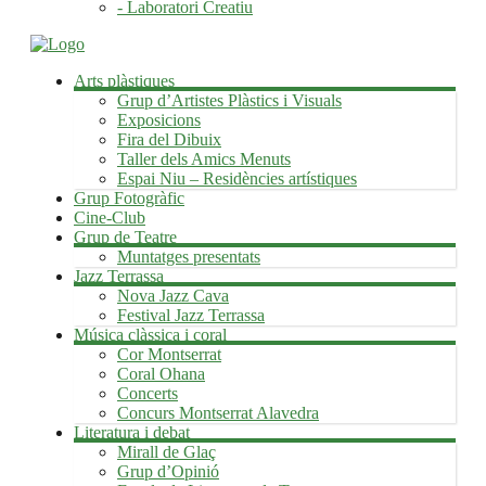
- Laboratori Creatiu
Arts plàstiques
Grup d’Artistes Plàstics i Visuals
Exposicions
Fira del Dibuix
Taller dels Amics Menuts
Espai Niu – Residències artístiques
Grup Fotogràfic
Cine-Club
Grup de Teatre
Muntatges presentats
Jazz Terrassa
Nova Jazz Cava
Festival Jazz Terrassa
Música clàssica i coral
Cor Montserrat
Coral Ohana
Concerts
Concurs Montserrat Alavedra
Literatura i debat
Mirall de Glaç
Grup d’Opinió