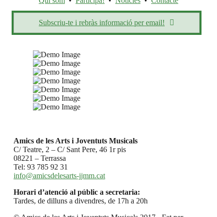
Qui som
•
Participa!
•
Notícies
•
Contacte
Subscriu-te i rebràs informació per email!
Amics de les Arts i Joventuts Musicals
C/ Teatre, 2 – C/ Sant Pere, 46 1r pis
08221 – Terrassa
Tel: 93 785 92 31
info@amicsdelesarts-jjmm.cat
Horari d’atenció al públic a secretaria:
Tardes, de dilluns a divendres, de 17h a 20h