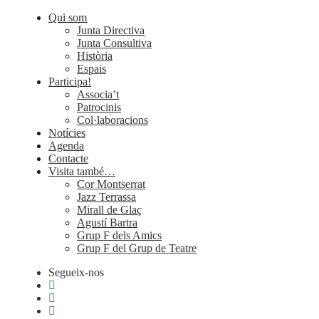
Qui som
Junta Directiva
Junta Consultiva
Història
Espais
Participa!
Associa’t
Patrocinis
Col·laboracions
Notícies
Agenda
Contacte
Visita també…
Cor Montserrat
Jazz Terrassa
Mirall de Glaç
Agustí Bartra
Grup F dels Amics
Grup F del Grup de Teatre
Segueix-nos