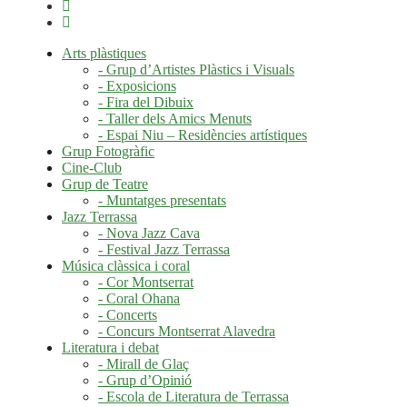
Arts plàstiques
- Grup d’Artistes Plàstics i Visuals
- Exposicions
- Fira del Dibuix
- Taller dels Amics Menuts
- Espai Niu – Residències artístiques
Grup Fotogràfic
Cine-Club
Grup de Teatre
- Muntatges presentats
Jazz Terrassa
- Nova Jazz Cava
- Festival Jazz Terrassa
Música clàssica i coral
- Cor Montserrat
- Coral Ohana
- Concerts
- Concurs Montserrat Alavedra
Literatura i debat
- Mirall de Glaç
- Grup d’Opinió
- Escola de Literatura de Terrassa