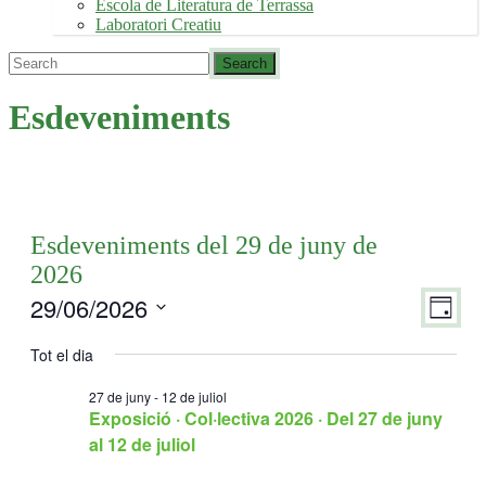
Escola de Literatura de Terrassa
Laboratori Creatiu
Esdeveniments
Esdeveniments del 29 de juny de
2026
29/06/2026
Viste
Nave
Dia
de
de
Selecciona
visua
una
Tot el dia
naveg
Esde
data.
27 de juny
-
12 de juliol
Exposició · Col·lectiva 2026 · Del 27 de juny
al 12 de juliol