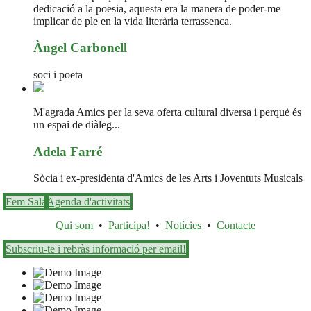
dedicació a la poesia, aquesta era la manera de poder-me
implicar de ple en la vida literària terrassenca.
Àngel Carbonell
soci i poeta
M'agrada Amics per la seva oferta cultural diversa i perquè és
un espai de diàleg...
Adela Farré
Sòcia i ex-presidenta d'Amics de les Arts i Joventuts Musicals
Fem Sala
Agenda d'activitats
Qui som
•
Participa!
•
Notícies
•
Contacte
Subscriu-te i rebràs informació per email!