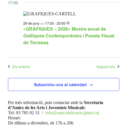
17:00
Recurring
29 de juny >> 17:00
-
20:00
«GRÀFIQUES – 2026» Mostra anual de
Gràfiques Contemporànies i Poesia Visual
de Terrassa
Dia anterior
Següent dia
Subscriviu-vos al calendari
Per més informació, pots contactar amb la
Secretaria
d’Amics de les Arts i Joventuts Musicals
:
Tel: 93 785 92 31 /
info@amicsdelesarts-jjmm.cat
Horari:
De dilluns a divendres, de 17h a 20h