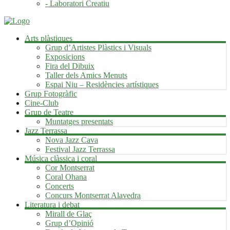
- Laboratori Creatiu
Arts plàstiques
Grup d’Artistes Plàstics i Visuals
Exposicions
Fira del Dibuix
Taller dels Amics Menuts
Espai Niu – Residències artístiques
Grup Fotogràfic
Cine-Club
Grup de Teatre
Muntatges presentats
Jazz Terrassa
Nova Jazz Cava
Festival Jazz Terrassa
Música clàssica i coral
Cor Montserrat
Coral Ohana
Concerts
Concurs Montserrat Alavedra
Literatura i debat
Mirall de Glaç
Grup d’Opinió