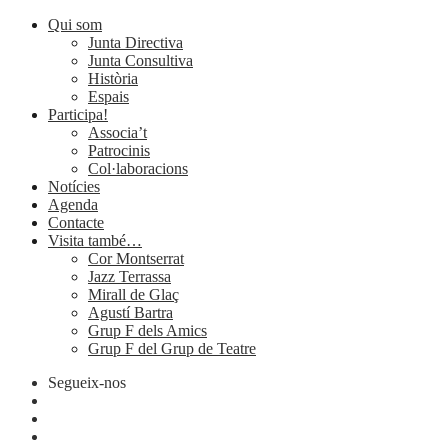
Qui som
Junta Directiva
Junta Consultiva
Història
Espais
Participa!
Associa’t
Patrocinis
Col·laboracions
Notícies
Agenda
Contacte
Visita també…
Cor Montserrat
Jazz Terrassa
Mirall de Glaç
Agustí Bartra
Grup F dels Amics
Grup F del Grup de Teatre
Segueix-nos