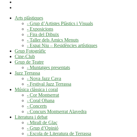
Arts plàstiques
- Grup d’Artistes Plàstics i Visuals
- Exposicions
- Fira del Dibuix
- Taller dels Amics Menuts
- Espai Niu – Residències artístiques
Grup Fotogràfic
Cine-Club
Grup de Teatre
- Muntatges presentats
Jazz Terrassa
- Nova Jazz Cava
- Festival Jazz Terrassa
Música clàssica i coral
- Cor Montserrat
- Coral Ohana
- Concerts
- Concurs Montserrat Alavedra
Literatura i debat
- Mirall de Glaç
- Grup d’Opinió
- Escola de Literatura de Terrassa