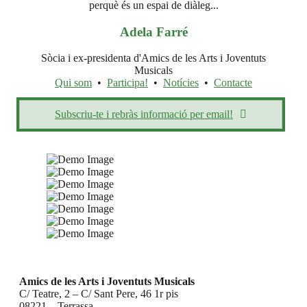
perquè és un espai de diàleg...
Adela Farré
Sòcia i ex-presidenta d'Amics de les Arts i Joventuts
Musicals
Qui som
•
Participa!
•
Notícies
•
Contacte
Subscriu-te i rebràs informació per email!
Amics de les Arts i Joventuts Musicals
C/ Teatre, 2 – C/ Sant Pere, 46 1r pis
08221 – Terrassa