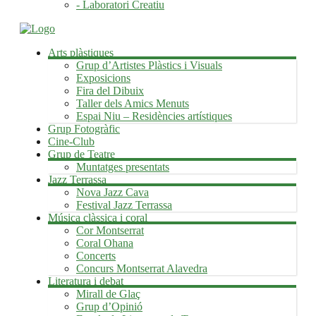
- Laboratori Creatiu
Arts plàstiques
Grup d’Artistes Plàstics i Visuals
Exposicions
Fira del Dibuix
Taller dels Amics Menuts
Espai Niu – Residències artístiques
Grup Fotogràfic
Cine-Club
Grup de Teatre
Muntatges presentats
Jazz Terrassa
Nova Jazz Cava
Festival Jazz Terrassa
Música clàssica i coral
Cor Montserrat
Coral Ohana
Concerts
Concurs Montserrat Alavedra
Literatura i debat
Mirall de Glaç
Grup d’Opinió