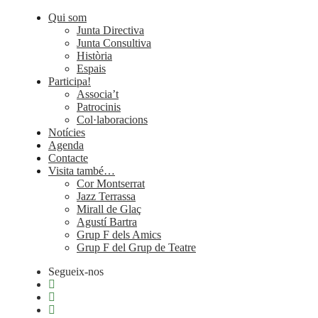
Qui som
Junta Directiva
Junta Consultiva
Història
Espais
Participa!
Associa’t
Patrocinis
Col·laboracions
Notícies
Agenda
Contacte
Visita també…
Cor Montserrat
Jazz Terrassa
Mirall de Glaç
Agustí Bartra
Grup F dels Amics
Grup F del Grup de Teatre
Segueix-nos