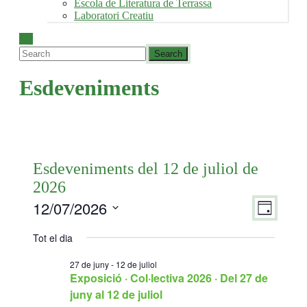
Escola de Literatura de Terrassa
Laboratori Creatiu
Esdeveniments
Esdeveniments del 12 de juliol de
2026
12/07/2026
Vistes
Navegac
Dia
de
de
Selecciona
visualit
una
Tot el dia
navegac
Esdeven
data.
27 de juny
-
12 de juliol
Exposició · Col·lectiva 2026 · Del 27 de
juny al 12 de juliol