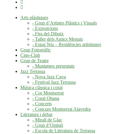
Arts plàstiques
- Grup d’Artistes Plàstics i Visuals
- Exposicions
- Fira del Dibuix
- Taller dels Amics Menuts
- Espai Niu – Residències artístiques
Grup Fotogràfic
Cine-Club
Grup de Teatre
- Muntatges presentats
Jazz Terrassa
- Nova Jazz Cava
- Festival Jazz Terrassa
Música clàssica i coral
- Cor Montserrat
- Coral Ohana
- Concerts
- Concurs Montserrat Alavedra
Literatura i debat
- Mirall de Glaç
- Grup d’Opinió
- Escola de Literatura de Terrassa