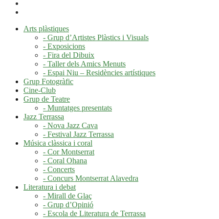
Arts plàstiques
- Grup d’Artistes Plàstics i Visuals
- Exposicions
- Fira del Dibuix
- Taller dels Amics Menuts
- Espai Niu – Residències artístiques
Grup Fotogràfic
Cine-Club
Grup de Teatre
- Muntatges presentats
Jazz Terrassa
- Nova Jazz Cava
- Festival Jazz Terrassa
Música clàssica i coral
- Cor Montserrat
- Coral Ohana
- Concerts
- Concurs Montserrat Alavedra
Literatura i debat
- Mirall de Glaç
- Grup d’Opinió
- Escola de Literatura de Terrassa