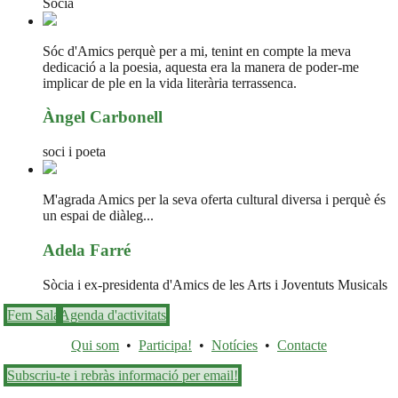
Sòcia
Sóc d'Amics perquè per a mi, tenint en compte la meva
dedicació a la poesia, aquesta era la manera de poder-me
implicar de ple en la vida literària terrassenca.
Àngel Carbonell
soci i poeta
M'agrada Amics per la seva oferta cultural diversa i perquè és
un espai de diàleg...
Adela Farré
Sòcia i ex-presidenta d'Amics de les Arts i Joventuts Musicals
Fem Sala
Agenda d'activitats
Qui som
•
Participa!
•
Notícies
•
Contacte
Subscriu-te i rebràs informació per email!