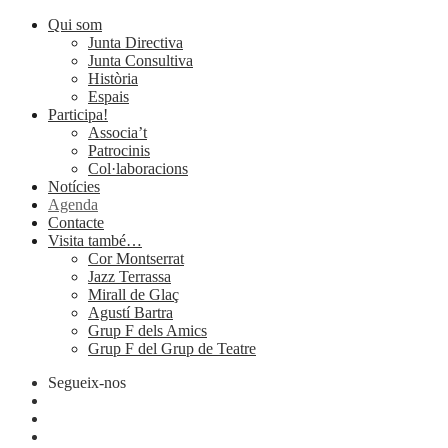
Qui som
Junta Directiva
Junta Consultiva
Història
Espais
Participa!
Associa’t
Patrocinis
Col·laboracions
Notícies
Agenda
Contacte
Visita també…
Cor Montserrat
Jazz Terrassa
Mirall de Glaç
Agustí Bartra
Grup F dels Amics
Grup F del Grup de Teatre
Segueix-nos