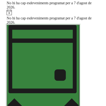
No hi ha cap esdeveniments programat per a 7 d'agost de
2026.
Avís
No hi ha cap esdeveniments programat per a 7 d'agost de
2026.
Vistes
Navegació
de
de
visualitzacions
navegació
Esdeveniment
Dia