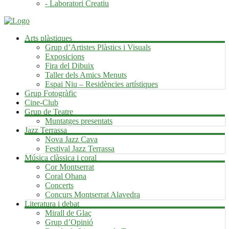
- Laboratori Creatiu
Arts plàstiques
Grup d’Artistes Plàstics i Visuals
Exposicions
Fira del Dibuix
Taller dels Amics Menuts
Espai Niu – Residències artístiques
Grup Fotogràfic
Cine-Club
Grup de Teatre
Muntatges presentats
Jazz Terrassa
Nova Jazz Cava
Festival Jazz Terrassa
Música clàssica i coral
Cor Montserrat
Coral Ohana
Concerts
Concurs Montserrat Alavedra
Literatura i debat
Mirall de Glaç
Grup d’Opinió