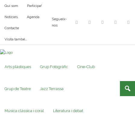
Qui som
Participa!
Notícies
Agenda
Segueix-
nos
Contacte
Visita també…
Arts plàstiques
Grup Fotogràfic
Cine-Club
Grup de Teatre
Jazz Terrassa
Música clàssica i coral
Literatura i debat