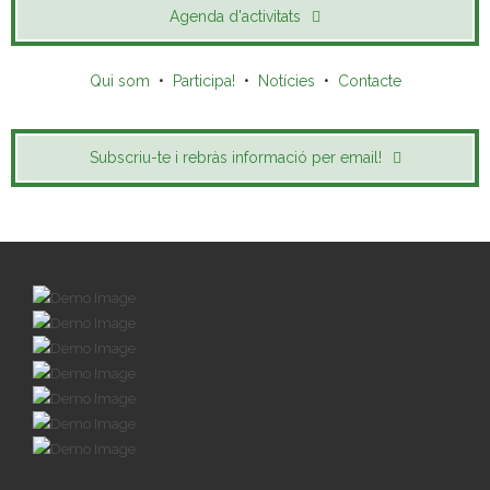
Agenda d'activitats
Qui som
•
Participa!
•
Notícies
•
Contacte
Subscriu-te i rebràs informació per email!