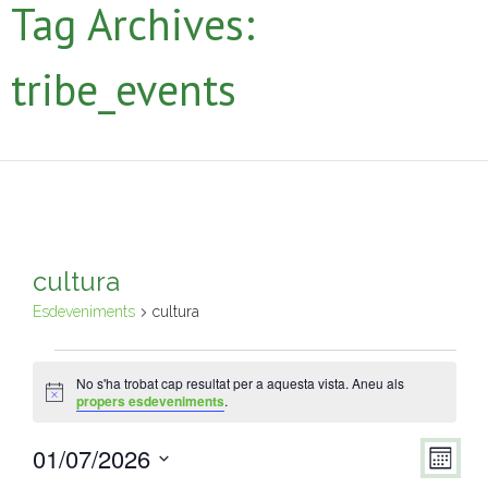
Tag Archives:
tribe_events
cultura
Esdeveniments
cultura
No s'ha trobat cap resultat per a aquesta vista. Aneu als
A
propers esdeveniments
.
v
í
01/07/2026
s
V
N
M
e