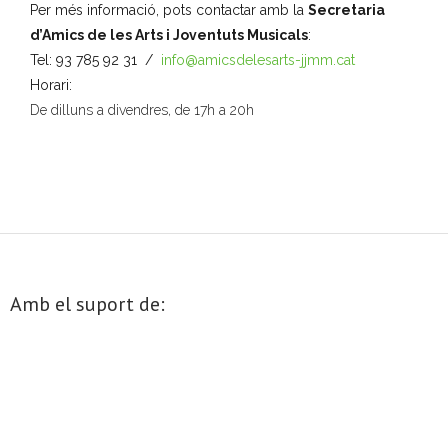
s
l
n
n
n
n
n
n
n
Per més informació, pots contactar amb la
Secretaria
s
s
s
s
s
s
s
c
t
t
t
t
t
t
t
i
d
d’Amics de les Arts i Joventuts Musicals
:
s
s
s
s
s
s
s
i
t
Tel: 93 785 92 31 /
info@amicsdelesarts-jjmm.cat
e
Horari:
z
ó
v
De dilluns a divendres, de 17h a 20h
a
e
c
n
i
o
i
n
m
s
e
Amb el suport de:
E
n
s
t
d
e
s
v