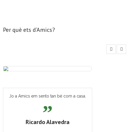
e
n
i
m
Per què ets d’Amics?
e
n
t
Jo a Amics em sento tan bé com a casa.
Ricardo Alavedra