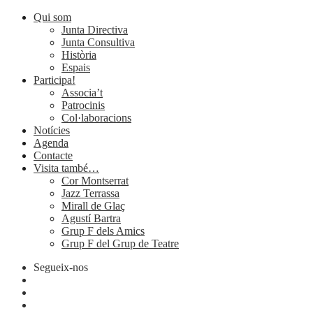
Qui som
Junta Directiva
Junta Consultiva
Història
Espais
Participa!
Associa’t
Patrocinis
Col·laboracions
Notícies
Agenda
Contacte
Visita també…
Cor Montserrat
Jazz Terrassa
Mirall de Glaç
Agustí Bartra
Grup F dels Amics
Grup F del Grup de Teatre
Segueix-nos