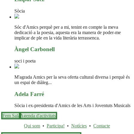
Sòcia
Sóc d'Amics perquè per a mi, tenint en compte la meva
dedicació a la poesia, aquesta era la manera de poder-me
implicar de ple en la vida literària terrassenca.
Àngel Carbonell
soci i poeta
M'agrada Amics per la seva oferta cultural diversa i perquè és
un espai de diàleg...
Adela Farré
Sòcia i ex-presidenta d'Amics de les Arts i Joventuts Musicals
Fem Sala
Agenda d'activitats
Qui som
•
Participa!
•
Notícies
•
Contacte