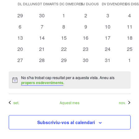
visua
Calendari
una
DL
DILLUNS
DT
DIMARTS
DC
DIMECRES
DJ
DIJOUS
DV
DIVENDRES
DS
DIS
naveg
Esde
data.
de
0
0
0
0
0
0
29
30
1
2
3
4
Esdeveniments
esdeveniments
esdeveniments
esdeveniments
esdeveniments
esdeveniment
esde
0
0
0
0
0
0
6
7
8
9
10
11
esdeveniments
esdeveniments
esdeveniments
esdeveniments
esdeveniments
esde
0
0
0
0
0
0
13
14
15
16
17
18
esdeveniments
esdeveniments
esdeveniments
esdeveniments
esdeveniments
esde
0
0
0
0
0
0
20
21
22
23
24
25
esdeveniments
esdeveniments
esdeveniments
esdeveniments
esdeveniments
esde
0
0
0
0
0
0
27
28
29
30
31
1
esdeveniments
esdeveniments
esdeveniments
esdeveniments
esdeveniments
esde
No s'ha trobat cap resultat per a aquesta vista. Aneu als
Avís
propers esdeveniments
.
set.
Aquest mes
nov.
Subscriviu-vos al calendari