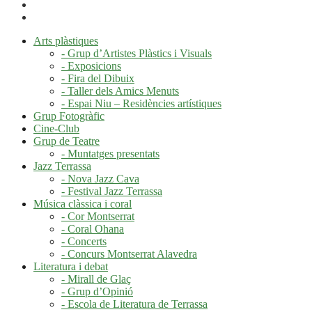
Arts plàstiques
- Grup d’Artistes Plàstics i Visuals
- Exposicions
- Fira del Dibuix
- Taller dels Amics Menuts
- Espai Niu – Residències artístiques
Grup Fotogràfic
Cine-Club
Grup de Teatre
- Muntatges presentats
Jazz Terrassa
- Nova Jazz Cava
- Festival Jazz Terrassa
Música clàssica i coral
- Cor Montserrat
- Coral Ohana
- Concerts
- Concurs Montserrat Alavedra
Literatura i debat
- Mirall de Glaç
- Grup d’Opinió
- Escola de Literatura de Terrassa