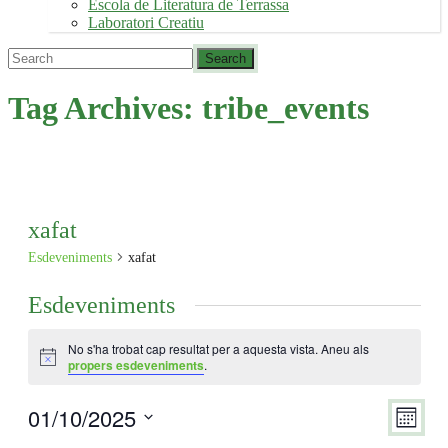
Escola de Literatura de Terrassa
Laboratori Creatiu
Tag Archives:
tribe_events
xafat
Esdeveniments
xafat
Esdeveniments
No s'ha trobat cap resultat per a aquesta vista. Aneu als
Avís
propers esdeveniments
.
01/10/2025
Viste
Nave
Mes
de
de
Selecciona