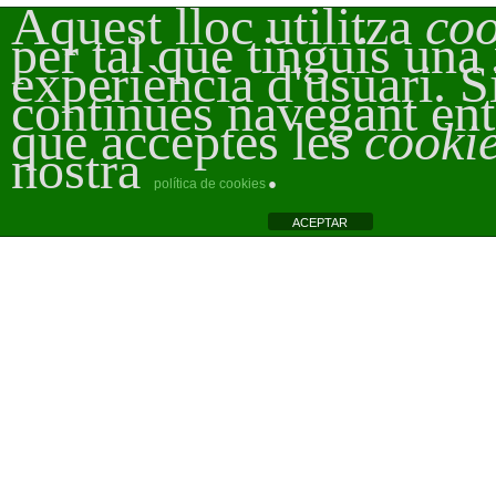
Aquest lloc utilitza
coo
per tal que tinguis una
experiència d'usuari. S
continues navegant en
que acceptes les
cooki
nostra
.
política de cookies
ACEPTAR