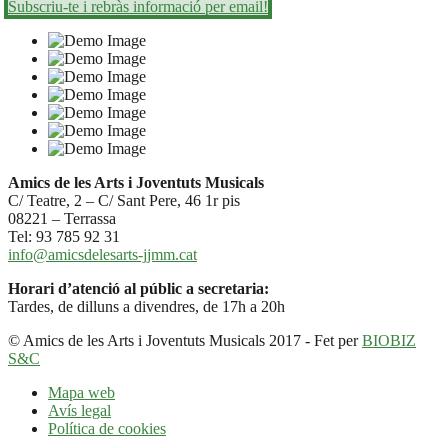
Subscriu-te i rebràs informació per email!
Amics de les Arts i Joventuts Musicals
C/ Teatre, 2 – C/ Sant Pere, 46 1r pis
08221 – Terrassa
Tel: 93 785 92 31
info@amicsdelesarts-jjmm.cat
Horari d’atenció al públic a secretaria:
Tardes, de dilluns a divendres, de 17h a 20h
© Amics de les Arts i Joventuts Musicals 2017 - Fet per
BIOBIZ
S&C
Mapa web
Avís legal
Política de cookies