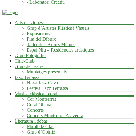
- Laboratori Creatiu
Arts plàstiques
Grup d’Artistes Plàstics i Visuals
Exposicions
Fira del Dibuix
Taller dels Amics Menuts
Espai Niu – Residències artístiques
Grup Fotogràfic
Cine-Club
Grup de Teatre
Muntatges presentats
Jazz Terrassa
Nova Jazz Cava
Festival Jazz Terrassa
Música clàssica i coral
Cor Montserrat
Coral Ohana
Concerts
Concurs Montserrat Alavedra
Literatura i debat
Mirall de Glaç
Grup d’Opinió