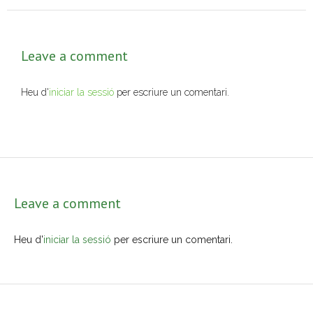
- Muntatges presentats
Leave a comment
Jazz Terrassa
- Nova Jazz Cava
Heu d'
iniciar la sessió
per escriure un comentari.
- Festival Jazz Terrassa
Música clàssica i coral
- Cor Montserrat
Leave a comment
- Coral Ohana
Heu d'
iniciar la sessió
per escriure un comentari.
- Concerts
- Concurs Montserrat Alavedra
Literatura i debat