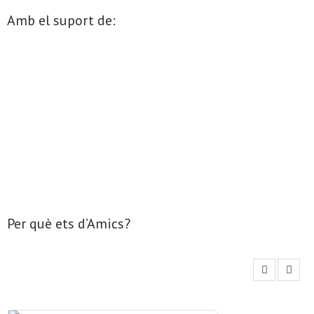
Amb el suport de:
- Mirall de Glaç
- Grup d’Opinió
- Escola de Literatura de Terrassa
- Laboratori Creatiu
Per què ets d’Amics?