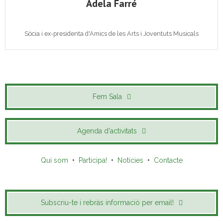
Adela Farré
Sòcia i ex-presidenta d'Amics de les Arts i Joventuts Musicals
Fem Sala
Agenda d'activitats
Qui som
•
Participa!
•
Notícies
•
Contacte
Subscriu-te i rebràs informació per email!