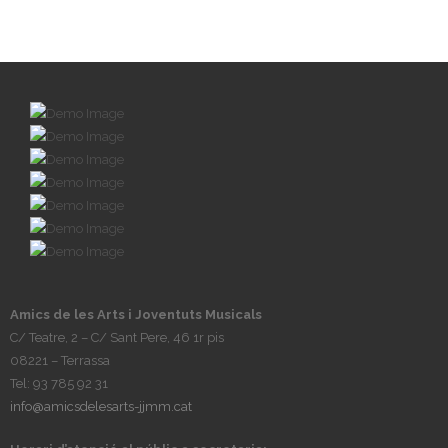
Amics de les Arts i Joventuts Musicals
C/ Teatre, 2 – C/ Sant Pere, 46 1r pis
08221 – Terrassa
Tel: 93 785 92 31
info@amicsdelesarts-jjmm.cat