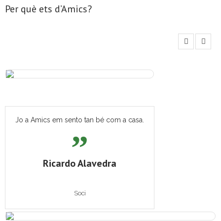
Per què ets d’Amics?
- Mirall de Glaç
- Grup d’Opinió
- Escola de Literatura de Terrassa
- Laboratori Creatiu
Jo a Amics em sento tan bé com a casa.
Ricardo Alavedra
Soci