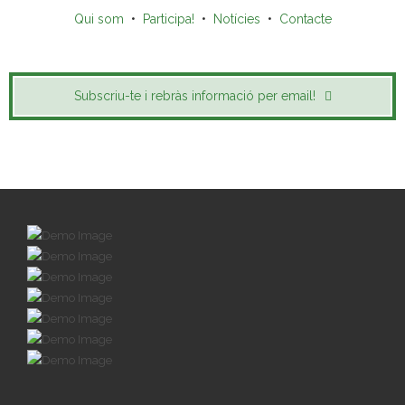
Qui som
•
Participa!
•
Notícies
•
Contacte
Subscriu-te i rebràs informació per email!