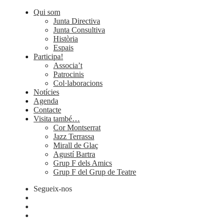
Qui som
Junta Directiva
Junta Consultiva
Història
Espais
Participa!
Associa’t
Patrocinis
Col·laboracions
Notícies
Agenda
Contacte
Visita també…
Cor Montserrat
Jazz Terrassa
Mirall de Glaç
Agustí Bartra
Grup F dels Amics
Grup F del Grup de Teatre
Segueix-nos