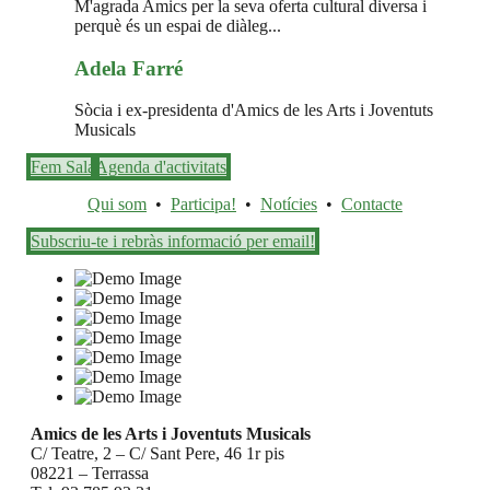
M'agrada Amics per la seva oferta cultural diversa i
perquè és un espai de diàleg...
Adela Farré
Sòcia i ex-presidenta d'Amics de les Arts i Joventuts
Musicals
Fem Sala
Agenda d'activitats
Qui som
•
Participa!
•
Notícies
•
Contacte
Subscriu-te i rebràs informació per email!
Amics de les Arts i Joventuts Musicals
C/ Teatre, 2 – C/ Sant Pere, 46 1r pis
08221 – Terrassa