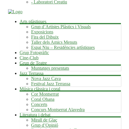
- Laboratori Creatiu
Arts plàstiques
Grup d’Artistes Plàstics i Visuals
Exposicions
Fira del Dibuix
Taller dels Amics Menuts
Espai Niu – Residències artístiques
Grup Fotogràfic
Cine-Club
Grup de Teatre
Muntatges presentats
Jazz Terrassa
Nova Jazz Cava
Festival Jazz Terrassa
Música clàssica i coral
Cor Montserrat
Coral Ohana
Concerts
Concurs Montserrat Alavedra
Literatura i debat
Mirall de Glaç
Grup d’Opinió