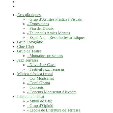
Arts plàstiques
- Grup d’Artistes Plàstics i Visuals
- Exposicions
- Fira del Dibuix
- Taller dels Amics Menuts
- Espai Niu – Residències artístiques
Grup Fotogràfic
Cine-Club
Grup de Teatre
- Muntatges presentats
Jazz Terrassa
- Nova Jazz Cava
- Festival Jazz Terrassa
Música clàssica i coral
- Cor Montserrat
- Coral Ohana
- Concerts
- Concurs Montserrat Alavedra
Literatura i debat
- Mirall de Glaç
- Grup d’Opinió
- Escola de Literatura de Terrassa