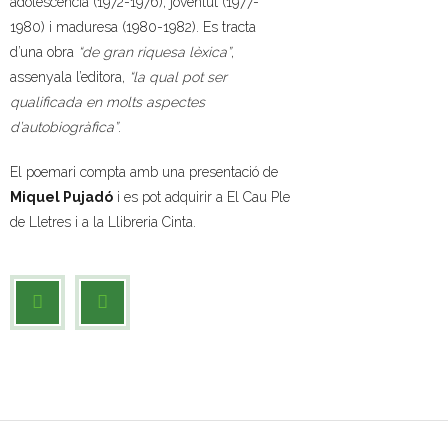
adolescència (1972-1976), joventut (1977-
1980) i maduresa (1980-1982). Es tracta
d’una obra
“de gran riquesa lèxica”
,
assenyala l’editora,
“la qual pot ser
qualificada en molts aspectes
d’autobiogràfica”
.
El poemari compta amb una presentació de
Miquel Pujadó
i es pot adquirir a El Cau Ple
de Lletres i a la Llibreria Cinta.