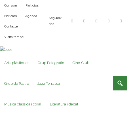
Qui som
Participa!
Notícies
Agenda
Segueix-
nos
Contacte
Visita també…
Arts plàstiques
Grup Fotogràfic
Cine-Club
Grup de Teatre
Jazz Terrassa
Música clàssica i coral
Literatura i debat