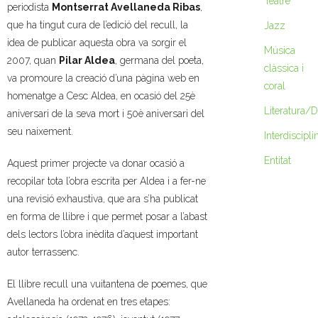
Teatre
periodista
Montserrat Avellaneda Ribas
,
que ha tingut cura de l’edició del recull, la
Jazz
idea de publicar aquesta obra va sorgir el
Música
2007, quan
Pilar Aldea
, germana del poeta,
clàssica i
va promoure la creació d’una pàgina web en
coral
homenatge a Cesc Aldea, en ocasió del 25è
Literatura/
aniversari de la seva mort i 50è aniversari del
seu naixement.
Interdiscipli
Entitat
Aquest primer projecte va donar ocasió a
recopilar tota l’obra escrita per Aldea i a fer-ne
una revisió exhaustiva, que ara s’ha publicat
en forma de llibre i que permet posar a l’abast
dels lectors l’obra inèdita d’aquest important
autor terrassenc.
El llibre recull una vuitantena de poemes, que
Avellaneda ha ordenat en tres etapes: