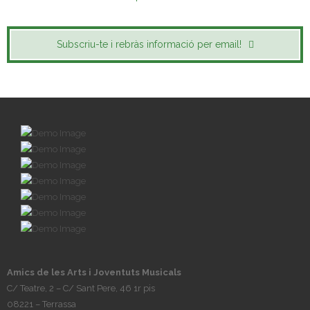
Subscriu-te i rebràs informació per email!
Amics de les Arts i Joventuts Musicals
C/ Teatre, 2 – C/ Sant Pere, 46 1r pis
08221 – Terrassa