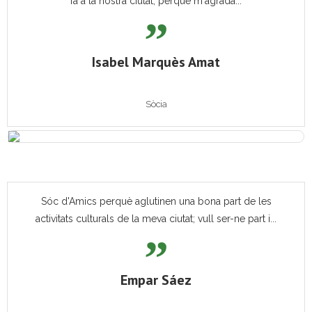
fa a la nostra ciutat, perquè m'agrada...
Isabel Marquès Amat
Sòcia
Sóc d'Amics perquè aglutinen una bona part de les
activitats culturals de la meva ciutat; vull ser-ne part i...
Empar Sáez