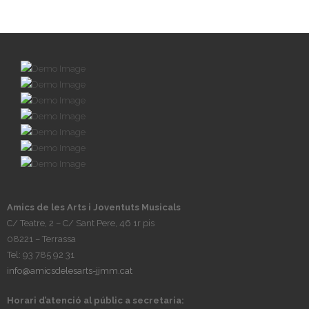
Amics de les Arts i Joventuts Musicals
C/ Teatre, 2 – C/ Sant Pere, 46 1r pis
08221 – Terrassa
Tel: 93 785 92 31
info@amicsdelesarts-jjmm.cat
Horari d’atenció al públic a secretaria: