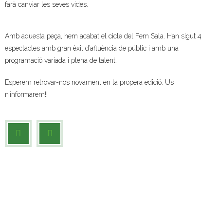
farà canviar les seves vides.
- Muntatges presentats
Amb aquesta peça, hem acabat el cicle del Fem Sala. Han sigut 4
Jazz Terrassa
espectacles amb gran èxit d’afluència de públic i amb una
- Nova Jazz Cava
programació variada i plena de talent.
- Festival Jazz Terrassa
Esperem retrovar-nos novament en la propera edició. Us
n’informarem!!
Música clàssica i coral
- Cor Montserrat
- Coral Ohana
- Concerts
- Concurs Montserrat Alavedra
Literatura i debat