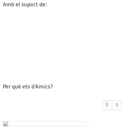
Amb el suport de:
- Mirall de Glaç
- Grup d’Opinió
- Escola de Literatura de Terrassa
- Laboratori Creatiu
Per què ets d’Amics?