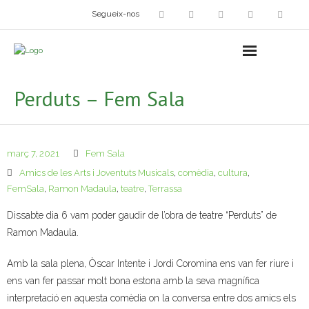
Segueix-nos
Arts plàstiques
- Grup d’Artistes Plàstics i Visuals
Perduts – Fem Sala
- Exposicions
- Fira del Dibuix
març 7, 2021
Fem Sala
- Taller dels Amics Menuts
Amics de les Arts i Joventuts Musicals
,
comèdia
,
cultura
,
FemSala
,
Ramon Madaula
,
teatre
,
Terrassa
- Espai Niu – Residències artístiques
Dissabte dia 6 vam poder gaudir de l’obra de teatre “Perduts” de
Ramon Madaula.
Grup Fotogràfic
Amb la sala plena, Òscar Intente i Jordi Coromina ens van fer riure i
Cine-Club
ens van fer passar molt bona estona amb la seva magnífica
interpretació en aquesta comèdia on la conversa entre dos amics els
Grup de Teatre