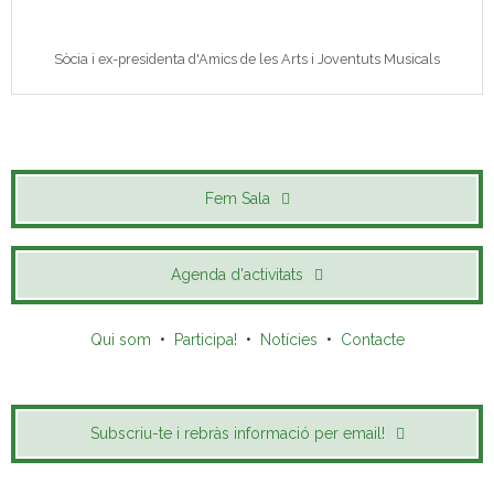
Sòcia i ex-presidenta d'Amics de les Arts i Joventuts Musicals
Fem Sala
Agenda d'activitats
Qui som
•
Participa!
•
Notícies
•
Contacte
Subscriu-te i rebràs informació per email!