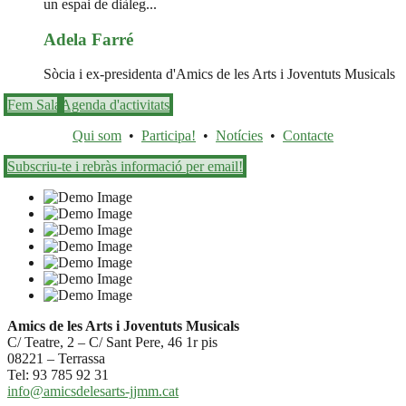
un espai de diàleg...
Adela Farré
Sòcia i ex-presidenta d'Amics de les Arts i Joventuts Musicals
Fem Sala
Agenda d'activitats
Qui som
•
Participa!
•
Notícies
•
Contacte
Subscriu-te i rebràs informació per email!
Amics de les Arts i Joventuts Musicals
C/ Teatre, 2 – C/ Sant Pere, 46 1r pis
08221 – Terrassa
Tel: 93 785 92 31
info@amicsdelesarts-jjmm.cat