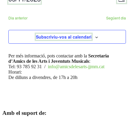
Dia
de
de
Selecciona
visua
una
naveg
Esde
data.
Dia anterior
Següent dia
Subscriviu-vos al calendari
Per més informació, pots contactar amb la
Secretaria
d’Amics de les Arts i Joventuts Musicals
:
Tel: 93 785 92 31 /
info@amicsdelesarts-jjmm.cat
Horari:
De dilluns a divendres, de 17h a 20h
Amb el suport de: