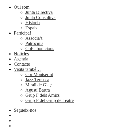
Qui som
Junta Directiva
Junta Consultiva
Història
Espais
Participa!
Associa’t
Patrocinis
Col·laboracions
Notícies
Agenda
Contacte
Visita també…
Cor Montserrat
Jazz Terrassa
Mirall de Glaç
Agustí Bartra
Grup F dels Amics
Grup F del Grup de Teatre
Segueix-nos