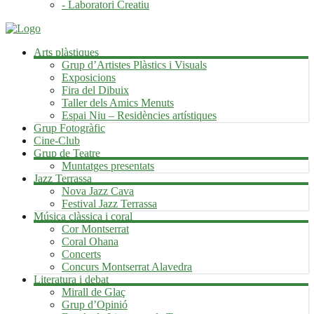
- Laboratori Creatiu
Arts plàstiques
Grup d’Artistes Plàstics i Visuals
Exposicions
Fira del Dibuix
Taller dels Amics Menuts
Espai Niu – Residències artístiques
Grup Fotogràfic
Cine-Club
Grup de Teatre
Muntatges presentats
Jazz Terrassa
Nova Jazz Cava
Festival Jazz Terrassa
Música clàssica i coral
Cor Montserrat
Coral Ohana
Concerts
Concurs Montserrat Alavedra
Literatura i debat
Mirall de Glaç
Grup d’Opinió