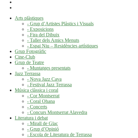
Arts plàstiques
- Grup d’Artistes Plàstics i Visuals
- Exposicions
- Fira del Dibuix
- Taller dels Amics Menuts
- Espai Niu – Residències artístiques
Grup Fotogràfic
Cine-Club
Grup de Teatre
- Muntatges presentats
Jazz Terrassa
- Nova Jazz Cava
- Festival Jazz Terrassa
Música clàssica i coral
- Cor Montserrat
- Coral Ohana
- Concerts
- Concurs Montserrat Alavedra
Literatura i debat
- Mirall de Glaç
- Grup d’Opinió
- Escola de Literatura de Terrassa