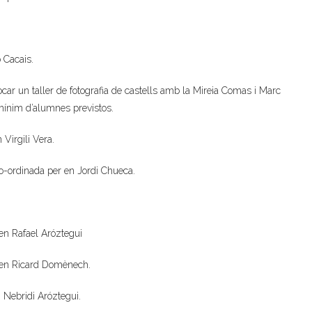
o Cacais.
car un taller de fotografia de castells amb la Mireia Comas i Marc
 mínim d’alumnes previstos.
 Virgili Vera.
co-ordinada per en Jordi Chueca.
 en Rafael Aróztegui
d’en Ricard Domènech.
n Nebridi Aróztegui.