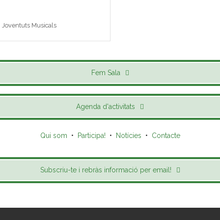
 i Joventuts Musicals
Fem Sala
Agenda d'activitats
Qui som
•
Participa!
•
Notícies
•
Contacte
Subscriu-te i rebràs informació per email!