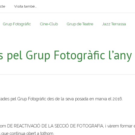
cte
Visita també…
Grup Fotogràfic
Cine-Club
Grup de Teatre
Jazz Terrassa
es pel Grup Fotogràfic l’an
itzades pel Grup Fotogràfic des de la seva posada en marxa el 2016.
a tothom DE REACTIVACIÓ DE LA SECCIÓ DE FOTOGRAFIA, i vàrem formar 
s que continua obert a tothom.