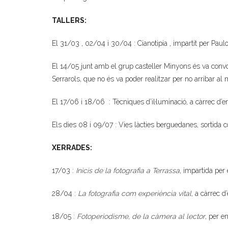
TALLERS:
El 31/03 , 02/04 i 30/04 : Cianotipia , impartit per Paul
El 14/05 junt amb el grup casteller Minyons és va convo
Serrarols, que no és va poder realitzar per no arribar al
El 17/06 i 18/06 : Tècniques d’il·luminació, a càrrec d’en
Els dies 08 i 09/07 : Vies làcties berguedanes, sortida 
XERRADES:
17/03 :
Inicis de la fotografia a Terrassa
, impartida per
28/04 :
La fotografia com experiència vital
, a càrrec 
18/05 :
Fotoperiodisme, de la càmera al lector
, per e