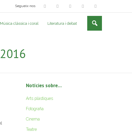
Segueix-nos
Música clàssica i coral
Literatura i debat
y 2016
Notícies sobre…
Arts plàstiques
Fotografia
Cinema
el
Teatre