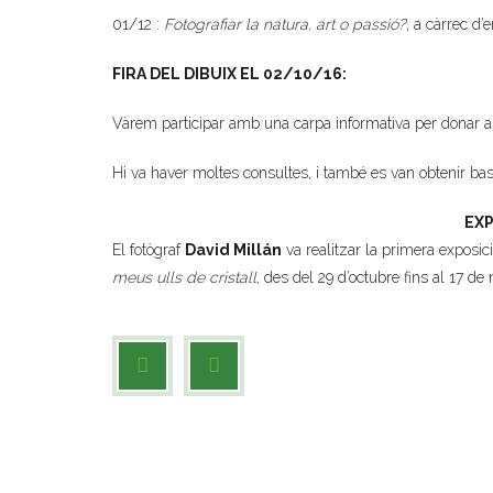
01/12 :
Fotografiar la natura, art o passió?
, a càrrec d
FIRA DEL DIBUIX EL 02/10/16:
Vàrem participar amb una carpa informativa per donar a c
Hi va haver moltes consultes, i també es van obtenir bast
EXP
El fotògraf
David Millán
va realitzar la primera exposic
meus ulls de cristall
, des del 29 d’octubre fins al 17 d