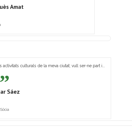
quès Amat
a
tivitats culturals de la meva ciutat; vull ser-ne part i...
ar Sáez
Sòcia