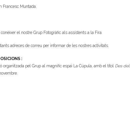
’en Francesc Muntada.
onèixer el nostre Grup Fotogràfic als assistents a la Fira.
ants adreces de correu per informar de les nostres activitats.
OSICIONS :
ió organitzada pel Grup al magnífic espai La Cúpula, amb el títol
Des del
e novembre.