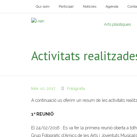
Qui som
Participa!
Notícies
Agenda
Conta
Arts plàstiques
Activitats realitzad
febr. 10, 2017
Fotografia
A continuació us oferim un resum de les activitats real
1ª REUNIÓ
El 24/02/2016 : Es va fer la primera reunió oberta 
Grup Fotogràfic d’Amics de les Arts i Joventuts Musical