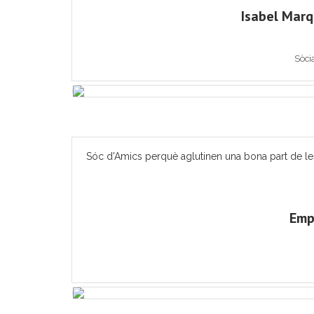
Isabel Mar
Sòci
Sóc d'Amics perquè aglutinen una bona part de les ac
Emp