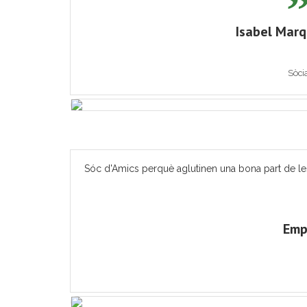
Isabel Mar
Sòci
Sóc d'Amics perquè aglutinen una bona part de les ac
Emp