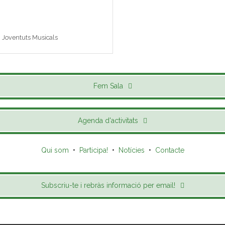
 i Joventuts Musicals
Fem Sala
Agenda d'activitats
Qui som
•
Participa!
•
Notícies
•
Contacte
Subscriu-te i rebràs informació per email!