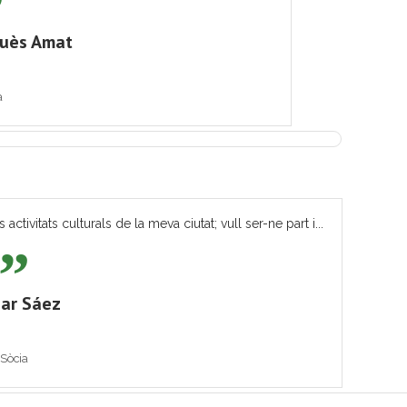
quès Amat
a
tivitats culturals de la meva ciutat; vull ser-ne part i...
ar Sáez
Sòcia