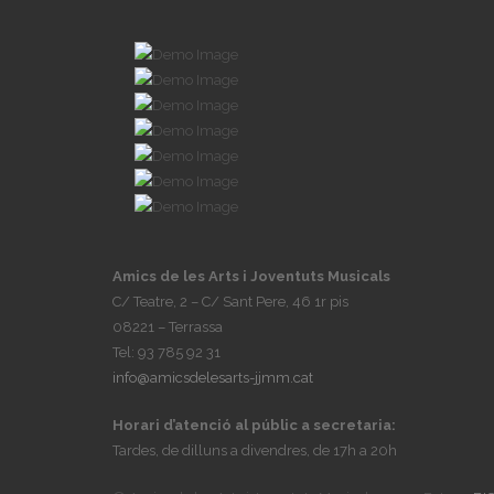
Amics de les Arts i Joventuts Musicals
C/ Teatre, 2 – C/ Sant Pere, 46 1r pis
08221 – Terrassa
Tel: 93 785 92 31
info@amicsdelesarts-jjmm.cat
Horari d’atenció al públic a secretaria:
Tardes, de dilluns a divendres, de 17h a 20h