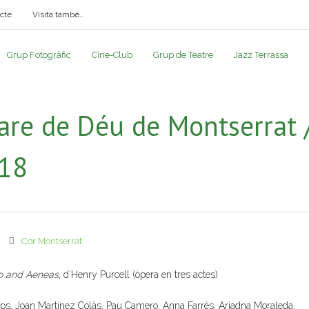
cte
Visita també…
Grup Fotogràfic
Cine-Club
Grup de Teatre
Jazz Terrassa
are de Déu de Montserrat /
018
Cor Montserrat
o and Aeneas
, d’Henry Purcell (òpera en tres actes)
amps, Joan Martínez Colàs, Pau Camero, Anna Farrés, Ariadna Moraleda,