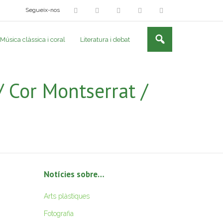
Segueix-nos
Música clàssica i coral
Literatura i debat
 Cor Montserrat /
Notícies sobre…
Arts plàstiques
Fotografia