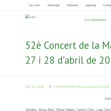
Qui som
Participa!
Notícies
Agenda
Conta
Arts plàstiques
52è Concert de la M
27 i 28 d’abril de 2
abr. 25, 2018
Cor Montserrat
,
Música clàssica i coral
Did
Solistes: Anna Alàs, Maria Mateu, Carles Ortiz, Laia C